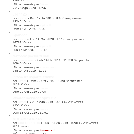
8146
Vistas
Último mensaje
por
Javier
Vie 28 Ago 2020 , 12:37
Jbl 4425
por
alpina
»
Dom 12 Jul 2020 , 8:00
0
Respuestas
13245
Vistas
Último mensaje
por
alpina
Dom 12 Jul 2020 , 8:00
Spendor
por
alpina
»
Lun 16 Mar 2020 , 17:12
0
Respuestas
14781
Vistas
Último mensaje
por
alpina
Lun 16 Mar 2020 , 17:12
Netbook packard bell
por
el marciano
»
Sab 14 Dic 2019 , 11:32
0
Respuestas
10948
Vistas
Último mensaje
por
el marciano
Sab 14 Dic 2019 , 11:32
Grasa transporte cd/dvd
por
Javier
»
Dom 20 Oct 2019 , 9:05
0
Respuestas
7818
Vistas
Último mensaje
por
Javier
Dom 20 Oct 2019 , 9:05
Woofer monacor sph135c
por
Javier
»
Vie 16 Ago 2019 , 20:16
4
Respuestas
9153
Vistas
Último mensaje
por
Javier
Dom 13 Oct 2019 , 10:01
ADCOM GFA-545
por
CIBERPROTON
»
Lun 18 Feb 2019 , 10:01
4
Respuestas
9811
Vistas
Último mensaje
por
Luismax
Mié 17 Abr 2019 , 15:23