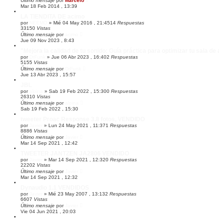
Último mensaje
por
Marcelo
d
Mar 18 Feb 2014 , 13:39
a
LA TIENDITA DE acimo
por
NEEMO
»
Mié 04 May 2016 , 21:45
14
Respuestas
33150
Vistas
Último mensaje
por
acimo
Jue 09 Nov 2023 , 8:43
"Mejora la calidad de tu sonido: Guía práctica para optimizar tu sala de
por
DrFunk
»
Jue 06 Abr 2023 , 16:40
2
Respuestas
5155
Vistas
Último mensaje
por
DrFunk
Jue 13 Abr 2023 , 15:57
JBL
por
alpina
»
Sab 19 Feb 2022 , 15:30
0
Respuestas
26310
Vistas
Último mensaje
por
alpina
Sab 19 Feb 2022 , 15:30
tweeter Proac Response 3.8 fotos, VENDIDO
por
Javier
»
Lun 24 May 2021 , 11:37
1
Respuestas
8886
Vistas
Último mensaje
por
Javier
Mar 14 Sep 2021 , 12:42
TWEETER JANTZEN JA2806 VENDIDO
por
Javier
»
Mar 14 Sep 2021 , 12:32
0
Respuestas
22202
Vistas
Último mensaje
por
Javier
Mar 14 Sep 2021 , 12:32
Dynaudio 1.1 VENDIDOS
por
Javier
»
Mié 23 May 2007 , 13:13
2
Respuestas
6607
Vistas
Último mensaje
por
Javier
Vie 04 Jun 2021 , 20:03