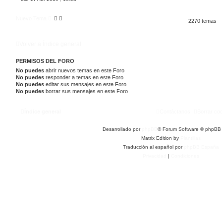
Nuevo Tema
2270 temas
Volver a Índice general
PERMISOS DEL FORO
No puedes
abrir nuevos temas en este Foro
No puedes
responder a temas en este Foro
No puedes
editar sus mensajes en este Foro
No puedes
borrar sus mensajes en este Foro
Índice general
Contáctanos
Borrar co
Desarrollado por
phpBB
® Forum Software © phpBB 
Matrix Edition by
Plantillas
Traducción al español por
phpBB España
Privacidad
|
Condiciones