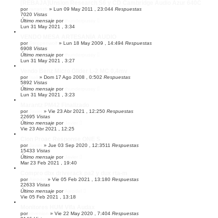
[REBAJA]Unsion Research S6 y CD Cambridge Audio Azur 640C
por
rarranzb
»
Lun 09 May 2011 , 23:04
4
Respuestas
7020
Vistas
Último mensaje
por
thunderpussy
Lun 31 May 2021 , 3:34
VENDO MESA ARTESANÍA AUDIO
por
Steppenwolf
»
Lun 18 May 2009 , 14:49
4
Respuestas
6908
Vistas
Último mensaje
por
thunderpussy
Lun 31 May 2021 , 3:27
Vendo Benz Micro Glider L-2 MC 0,4mv
por
Isali
»
Dom 17 Ago 2008 , 0:50
2
Respuestas
5892
Vistas
Último mensaje
por
thunderpussy
Lun 31 May 2021 , 3:23
Marantz PM42 Finalizado
por
Javier
»
Vie 23 Abr 2021 , 12:25
0
Respuestas
22695
Vistas
Último mensaje
por
Javier
Vie 23 Abr 2021 , 12:25
Clon Proac Response ONE S
por
Javier
»
Jue 03 Sep 2020 , 12:35
11
Respuestas
15433
Vistas
Último mensaje
por
Javier
Mar 23 Feb 2021 , 19:40
Compro dbx driverack pa2 y dux rta-m
por
Ajepdel
»
Vie 05 Feb 2021 , 13:18
0
Respuestas
22633
Vistas
Último mensaje
por
Ajepdel
Vie 05 Feb 2021 , 13:18
Monitores HUM Vifa Audax
por
rovenion
»
Vie 22 May 2020 , 7:40
4
Respuestas