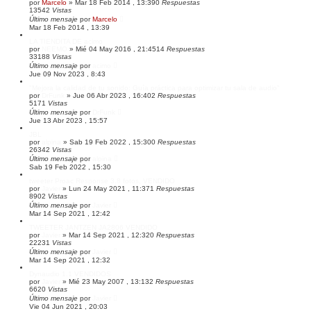
por
Marcelo
»
Mar 18 Feb 2014 , 13:39
0
Respuestas
z
13542
Vistas
a
Último mensaje
por
Marcelo
d
Mar 18 Feb 2014 , 13:39
a
LA TIENDITA DE acimo
por
NEEMO
»
Mié 04 May 2016 , 21:45
14
Respuestas
33188
Vistas
Último mensaje
por
acimo
Jue 09 Nov 2023 , 8:43
"Mejora la calidad de tu sonido: Guía práctica para optimizar tu sala de audio"
por
DrFunk
»
Jue 06 Abr 2023 , 16:40
2
Respuestas
5171
Vistas
Último mensaje
por
DrFunk
Jue 13 Abr 2023 , 15:57
JBL
por
alpina
»
Sab 19 Feb 2022 , 15:30
0
Respuestas
26342
Vistas
Último mensaje
por
alpina
Sab 19 Feb 2022 , 15:30
tweeter Proac Response 3.8 fotos, VENDIDO
por
Javier
»
Lun 24 May 2021 , 11:37
1
Respuestas
8902
Vistas
Último mensaje
por
Javier
Mar 14 Sep 2021 , 12:42
TWEETER JANTZEN JA2806 VENDIDO
por
Javier
»
Mar 14 Sep 2021 , 12:32
0
Respuestas
22231
Vistas
Último mensaje
por
Javier
Mar 14 Sep 2021 , 12:32
Dynaudio 1.1 VENDIDOS
por
Javier
»
Mié 23 May 2007 , 13:13
2
Respuestas
6620
Vistas
Último mensaje
por
Javier
Vie 04 Jun 2021 , 20:03