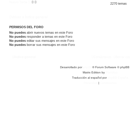
Nuevo Tema
2270 temas
Volver a Índice general
PERMISOS DEL FORO
No puedes
abrir nuevos temas en este Foro
No puedes
responder a temas en este Foro
No puedes
editar sus mensajes en este Foro
No puedes
borrar sus mensajes en este Foro
Índice general
Contáctanos
Borrar co
Desarrollado por
phpBB
® Forum Software © phpBB 
Matrix Edition by
Plantillas
Traducción al español por
phpBB España
Privacidad
|
Condiciones