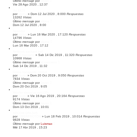
Último mensaje
por
Javier
Vie 28 Ago 2020 , 12:37
Jbl 4425
por
alpina
»
Dom 12 Jul 2020 , 8:00
0
Respuestas
13262
Vistas
Último mensaje
por
alpina
Dom 12 Jul 2020 , 8:00
Spendor
por
alpina
»
Lun 16 Mar 2020 , 17:12
0
Respuestas
14796
Vistas
Último mensaje
por
alpina
Lun 16 Mar 2020 , 17:12
Netbook packard bell
por
el marciano
»
Sab 14 Dic 2019 , 11:32
0
Respuestas
10968
Vistas
Último mensaje
por
el marciano
Sab 14 Dic 2019 , 11:32
Grasa transporte cd/dvd
por
Javier
»
Dom 20 Oct 2019 , 9:05
0
Respuestas
7834
Vistas
Último mensaje
por
Javier
Dom 20 Oct 2019 , 9:05
Woofer monacor sph135c
por
Javier
»
Vie 16 Ago 2019 , 20:16
4
Respuestas
9174
Vistas
Último mensaje
por
Javier
Dom 13 Oct 2019 , 10:01
ADCOM GFA-545
por
CIBERPROTON
»
Lun 18 Feb 2019 , 10:01
4
Respuestas
9828
Vistas
Último mensaje
por
Luismax
Mié 17 Abr 2019 , 15:23