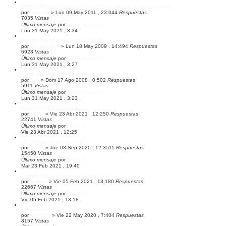
[REBAJA]Unsion Research S6 y CD Cambridge Audio Azur 640C
por
rarranzb
»
Lun 09 May 2011 , 23:04
4
Respuestas
7035
Vistas
Último mensaje
por
thunderpussy
Lun 31 May 2021 , 3:34
VENDO MESA ARTESANÍA AUDIO
por
Steppenwolf
»
Lun 18 May 2009 , 14:49
4
Respuestas
6928
Vistas
Último mensaje
por
thunderpussy
Lun 31 May 2021 , 3:27
Vendo Benz Micro Glider L-2 MC 0,4mv
por
Isali
»
Dom 17 Ago 2008 , 0:50
2
Respuestas
5911
Vistas
Último mensaje
por
thunderpussy
Lun 31 May 2021 , 3:23
Marantz PM42 Finalizado
por
Javier
»
Vie 23 Abr 2021 , 12:25
0
Respuestas
22741
Vistas
Último mensaje
por
Javier
Vie 23 Abr 2021 , 12:25
Clon Proac Response ONE S
por
Javier
»
Jue 03 Sep 2020 , 12:35
11
Respuestas
15450
Vistas
Último mensaje
por
Javier
Mar 23 Feb 2021 , 19:40
Compro dbx driverack pa2 y dux rta-m
por
Ajepdel
»
Vie 05 Feb 2021 , 13:18
0
Respuestas
22667
Vistas
Último mensaje
por
Ajepdel
Vie 05 Feb 2021 , 13:18
Monitores HUM Vifa Audax
por
rovenion
»
Vie 22 May 2020 , 7:40
4
Respuestas
8157
Vistas