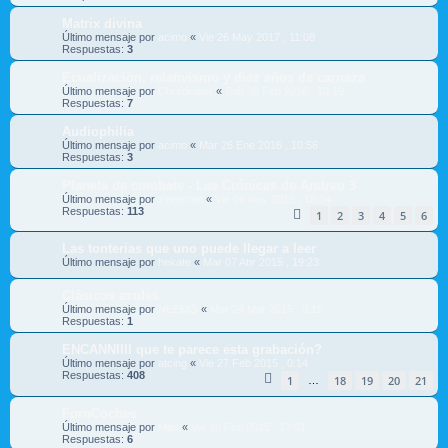
Matrix divina
Último mensaje por
acimo
«
Vie 26 May 2017 , 11:08
Respuestas:
3
Ecualización, relativismo y diez años de carnaza
Último mensaje por
Chordeater
«
Sab 06 Feb 2016 , 10:19
Respuestas:
7
Audiophilia
Último mensaje por
acimo
«
Mar 26 Ene 2016 , 10:56
Respuestas:
3
Planeta de combate - Las Crónicas de Andreu 3
Último mensaje por
zinerman
«
Vie 06 Nov 2015 , 18:04
Respuestas:
113
1
2
3
4
5
6
Las tonterias que uno puede llegar a leer
Último mensaje por
hekate
«
Mar 07 Abr 2015 , 19:23
Clásicos azules
Último mensaje por
NEEMO
«
Mar 24 Mar 2015 , 0:15
Respuestas:
1
ENCANNIIII que te parece esta grabación?
Último mensaje por
atcing
«
Vie 27 Feb 2015 , 0:14
Respuestas:
408
1
18
19
20
21
…
ForoCoches
Último mensaje por
Milio
«
Vie 20 Feb 2015 , 17:01
Respuestas:
6