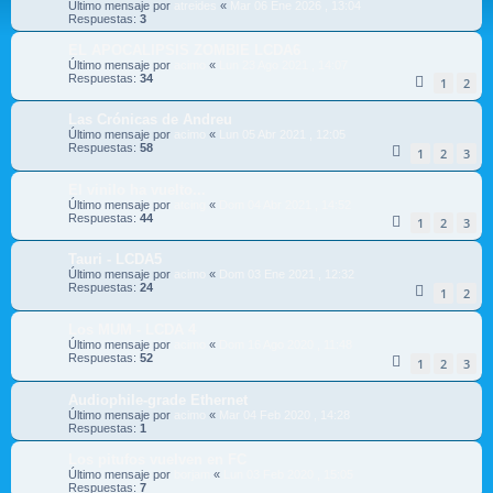
Último mensaje por
atreides
«
Mar 06 Ene 2026 , 13:04
Respuestas:
3
EL APOCALIPSIS ZOMBIE LCDA6
Último mensaje por
acimo
«
Lun 23 Ago 2021 , 14:07
Respuestas:
34
1
2
Las Crónicas de Andreu
Último mensaje por
acimo
«
Lun 05 Abr 2021 , 12:05
Respuestas:
58
1
2
3
El vinilo ha vuelto...
Último mensaje por
atcing
«
Dom 04 Abr 2021 , 14:52
Respuestas:
44
1
2
3
Tauri - LCDA5
Último mensaje por
acimo
«
Dom 03 Ene 2021 , 12:32
Respuestas:
24
1
2
Los MUM - LCDA 4
Último mensaje por
acimo
«
Dom 16 Ago 2020 , 11:48
Respuestas:
52
1
2
3
Audiophile-grade Ethernet
Último mensaje por
acimo
«
Mar 04 Feb 2020 , 14:28
Respuestas:
1
Los pitufos vuelven en FC
Último mensaje por
borjam
«
Lun 03 Feb 2020 , 15:05
Respuestas:
7