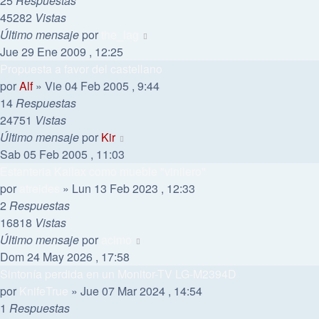
25
Respuestas
45282
Vistas
Último mensaje
por
the_lag
Jue 29 Ene 2009 , 12:25
Propuesta a favor del castellano
por
Alf
»
Vie 04 Feb 2005 , 9:44
14
Respuestas
24751
Vistas
Último mensaje
por
Kir
Sab 05 Feb 2005 , 11:03
Estanteria Kallax como mueble "vinilero"
por
atreides
»
Lun 13 Feb 2023 , 12:33
2
Respuestas
16818
Vistas
Último mensaje
por
acimo
Dom 24 May 2026 , 17:58
Sintonía perdida en un Monitor-TV LG-M2394D
por
KnifeTrue
»
Jue 07 Mar 2024 , 14:54
1
Respuestas