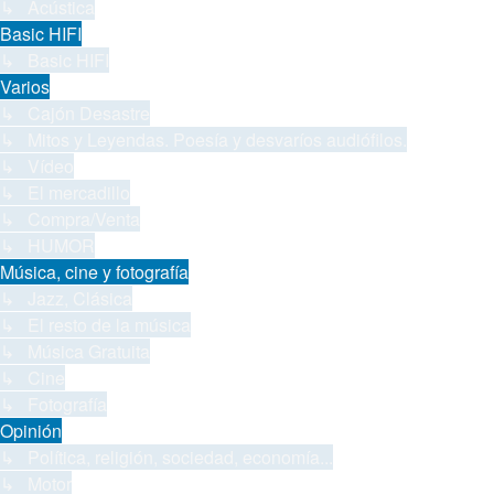
↳ Acústica
Basic HIFI
↳ Basic HIFI
Varios
↳ Cajón Desastre
↳ Mitos y Leyendas. Poesía y desvaríos audiófilos.
↳ Vídeo
↳ El mercadillo
↳ Compra/Venta
↳ HUMOR
Música, cine y fotografía
↳ Jazz, Clásica
↳ El resto de la música
↳ Música Gratuita
↳ Cine
↳ Fotografía
Opinión
↳ Política, religión, sociedad, economía...
↳ Motor