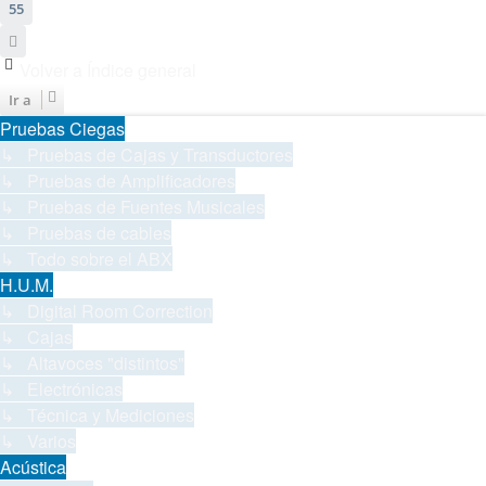
55
Siguiente
Volver a Índice general
Ir a
Pruebas Ciegas
↳ Pruebas de Cajas y Transductores
↳ Pruebas de Amplificadores
↳ Pruebas de Fuentes Musicales
↳ Pruebas de cables
↳ Todo sobre el ABX
H.U.M.
↳ Digital Room Correction
↳ Cajas
↳ Altavoces "distintos"
↳ Electrónicas
↳ Técnica y Mediciones
↳ Varios
Acústica