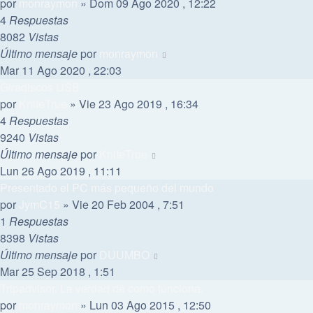
por
monraymon
»
Dom 09 Ago 2020 , 12:22
4
Respuestas
8082
Vistas
Último mensaje
por
monraymon
Mar 11 Ago 2020 , 22:03
Giradiscos USB
por
KnifeTrue
»
Vie 23 Ago 2019 , 16:34
4
Respuestas
9240
Vistas
Último mensaje
por
KnifeTrue
Lun 26 Ago 2019 , 11:11
Presentado el PC más pequeño del mundo
por
JymC15
»
Vie 20 Feb 2004 , 7:51
1
Respuestas
8398
Vistas
Último mensaje
por
DUUMBO
Mar 25 Sep 2018 , 1:51
Tripadvisor. La verdad de como funciona.
por
monraymon
»
Lun 03 Ago 2015 , 12:50