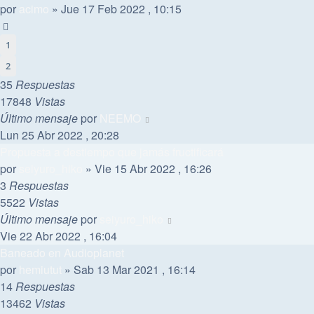
por
acimo
»
Jue 17 Feb 2022 , 10:15
1
2
35
Respuestas
17848
Vistas
Último mensaje
por
NEEMO
Lun 25 Abr 2022 , 20:28
Propuesta a destiempo que jamás fructificará
por
seiyuro_hiko
»
Vie 15 Abr 2022 , 16:26
3
Respuestas
5522
Vistas
Último mensaje
por
seiyuro_hiko
Vie 22 Abr 2022 , 16:04
Baneado en Audioplanet
por
hemiutut
»
Sab 13 Mar 2021 , 16:14
14
Respuestas
13462
Vistas