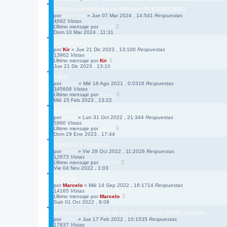
Sintonía perdida en un Monitor-TV LG-M2394D
por
KnifeTrue
»
Jue 07 Mar 2024 , 14:54
1
Respuestas
4892
Vistas
Último mensaje
por
acimo
Dom 10 Mar 2024 , 11:31
Reformas Almería
por
Kir
»
Jue 21 Dic 2023 , 13:10
0
Respuestas
13962
Vistas
Último mensaje
por
Kir
Jue 21 Dic 2023 , 13:10
frikis
por
atcing
»
Mié 18 Ago 2021 , 0:03
16
Respuestas
345606
Vistas
Último mensaje
por
atcing
Mié 15 Feb 2023 , 13:22
Pitufadas
por
acimo
»
Lun 31 Oct 2022 , 21:34
4
Respuestas
5980
Vistas
Último mensaje
por
acimo
Dom 29 Ene 2023 , 17:44
AJEDREZ Tableros
por
acimo
»
Vie 28 Oct 2022 , 11:20
26
Respuestas
12873
Vistas
Último mensaje
por
NEEMO
Vie 04 Nov 2022 , 1:03
Pruebas
por
Marcelo
»
Mié 14 Sep 2022 , 16:17
14
Respuestas
14165
Vistas
Último mensaje
por
Marcelo
Sab 01 Oct 2022 , 8:08
el Monstruo Volante de los Espaguetis (MVE) Wynton
por
acimo
»
Jue 17 Feb 2022 , 10:15
35
Respuestas
17837
Vistas