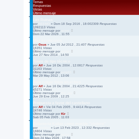
Temas
Respuestas
Vistas
Último mensaje
Las Ruinas
por
NEEMO
»
Dom 18 Sep 2016 , 18:00
2309
Respuestas
1092113
Vistas
Último mensaje
por
acimo
Dom 22 Mar 2026 , 11:55
Más emoticonos
por
Gsus
»
Jue 05 Jul 2012 , 21:40
7
Respuestas
16351
Vistas
Último mensaje
por
acimo
Jue 27 Nov 2014 , 14:50
Tonos de tipo técnico
por
Alf
»
Jue 16 Dic 2004 , 12:08
17
Respuestas
31163
Vistas
Último mensaje
por
jump61
Mar 29 May 2012 , 13:06
Para colgar fotos en el foro
por
Alf
»
Jue 16 Dic 2004 , 21:42
25
Respuestas
45271
Vistas
Último mensaje
por
the_lag
Jue 29 Ene 2009 , 12:25
Propuesta a favor del castellano
por
Alf
»
Vie 04 Feb 2005 , 9:44
14
Respuestas
24746
Vistas
Último mensaje
por
Kir
Sab 05 Feb 2005 , 11:03
Estanteria Kallax como mueble "vinilero"
por
atreides
»
Lun 13 Feb 2023 , 12:33
2
Respuestas
16804
Vistas
Último mensaje
por
acimo
Dom 24 May 2026 , 17:58