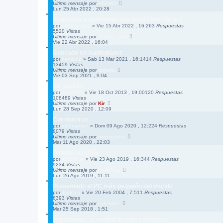
Último mensaje
por
NEEMO
Lun 25 Abr 2022 , 20:28
Propuesta a destiempo que jamás fructificará
por
seiyuro_hiko
»
Vie 15 Abr 2022 , 16:26
3
Respuestas
5520
Vistas
Último mensaje
por
seiyuro_hiko
Vie 22 Abr 2022 , 16:04
Baneado en Audioplanet
por
hemiutut
»
Sab 13 Mar 2021 , 16:14
14
Respuestas
13459
Vistas
Último mensaje
por
quijada
Vie 03 Sep 2021 , 9:04
De vuelta?
por
JoanTeixi
»
Vie 18 Oct 2013 , 19:00
120
Respuestas
108489
Vistas
Último mensaje
por
Kir
Lun 28 Sep 2020 , 12:09
Coronavirus
por
monraymon
»
Dom 09 Ago 2020 , 12:22
4
Respuestas
8079
Vistas
Último mensaje
por
monraymon
Mar 11 Ago 2020 , 22:03
Giradiscos USB
por
KnifeTrue
»
Vie 23 Ago 2019 , 16:34
4
Respuestas
9234
Vistas
Último mensaje
por
KnifeTrue
Lun 26 Ago 2019 , 11:11
Presentado el PC más pequeño del mundo
por
JymC15
»
Vie 20 Feb 2004 , 7:51
1
Respuestas
8393
Vistas
Último mensaje
por
DUUMBO
Mar 25 Sep 2018 , 1:51
Tripadvisor. La verdad de como funciona.