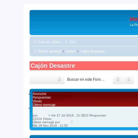
Mat
La Re
Enlaces rápidos
FAQ
Índice general
Varios
Cajón Desastre
Cajón Desastre
Buscar
Bú
Nuevo Tema
Anuncios
Respuestas
Vistas
Último mensaje
registro
por
ailoma
»
Vie 27 Jul 2018 , 21:38
12
Respuestas
22214
Vistas
Último mensaje
por
atcing
Mié 28 Nov 2018 , 11:53