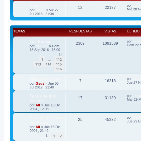
registro
por
atcin
12
22187
Mié 28 N
por
ailoma
»
Vie 27
Jul 2018 , 21:38
TEMAS
RESPUESTAS
VISTAS
ÚLTIMO
Las Ruinas
por
acim
2309
1091539
Dom 22 M
por
NEEMO
»
Dom
18 Sep 2016 , 18:00
1
112
…
113
114
115
116
Más emoticonos
por
acim
7
16318
Jue 27 N
por
Gsus
»
Jue 05
Jul 2012 , 21:40
Tonos de tipo
por
jump
17
31130
Mar 29 M
técnico
por
Alf
»
Jue 16 Dic
2004 , 12:08
Para colgar fotos
por
the_l
25
45232
Jue 29 E
en el foro
por
Alf
»
Jue 16 Dic
2004 , 21:42
1
2