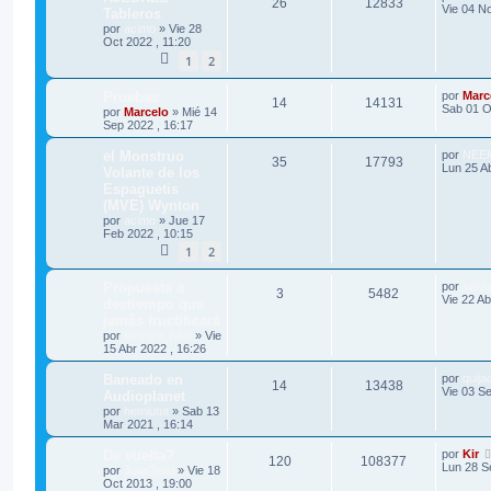
26
12833
Vie 04 No
Tableros
por
acimo
»
Vie 28
Oct 2022 , 11:20
1
2
Pruebas
por
Marc
14
14131
Sab 01 O
por
Marcelo
»
Mié 14
Sep 2022 , 16:17
el Monstruo
por
NEE
35
17793
Lun 25 Ab
Volante de los
Espaguetis
(MVE) Wynton
por
acimo
»
Jue 17
Feb 2022 , 10:15
1
2
Propuesta a
por
seiyu
3
5482
Vie 22 Ab
destiempo que
jamás fructificará
por
seiyuro_hiko
»
Vie
15 Abr 2022 , 16:26
Baneado en
por
quija
14
13438
Vie 03 Se
Audioplanet
por
hemiutut
»
Sab 13
Mar 2021 , 16:14
De vuelta?
por
Kir
120
108377
Lun 28 S
por
JoanTeixi
»
Vie 18
Oct 2013 , 19:00