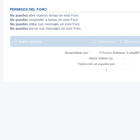
PERMISOS DEL FORO
No puedes
abrir nuevos temas en este Foro
No puedes
responder a temas en este Foro
No puedes
editar sus mensajes en este Foro
No puedes
borrar sus mensajes en este Foro
Índice general
Contáctanos
Borrar co
Desarrollado por
phpBB
® Forum Software © phpBB 
Matrix Edition by
Plantillas
Traducción al español por
phpBB España
Privacidad
|
Condiciones