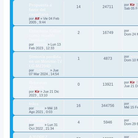
Propuesta a
por
Kir
14
24711
Sab 05 F
favor del
castellano
por
Alf
»
Vie 04 Feb
2005 , 9:44
Estanteria Kallax
por
acim
2
16749
Dom 24 M
como mueble
"vinilero"
por
atreides
»
Lun 13
Feb 2023 , 12:33
Sintonía perdida
por
acim
1
4873
Dom 10 M
en un Monitor-TV
LG-M2394D
por
KnifeTrue
»
Jue
07 Mar 2024 , 14:54
Reformas
por
Kir
0
13921
Jue 21 Di
Almería
por
Kir
»
Jue 21 Dic
2023 , 13:10
frikis
por
atcin
16
344756
Mié 15 F
por
atcing
»
Mié 18
Ago 2021 , 0:03
Pitufadas
por
acim
4
5946
Dom 29 E
por
acimo
»
Lun 31
Oct 2022 , 21:34
AJEDREZ
por
NEE