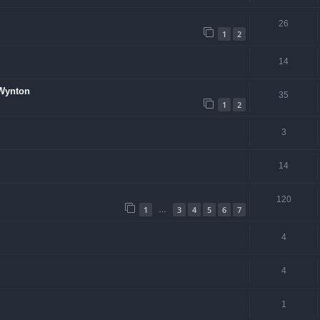
26
1
2
14
 Wynton
35
1
2
3
14
120
1
3
4
5
6
7
…
4
4
1