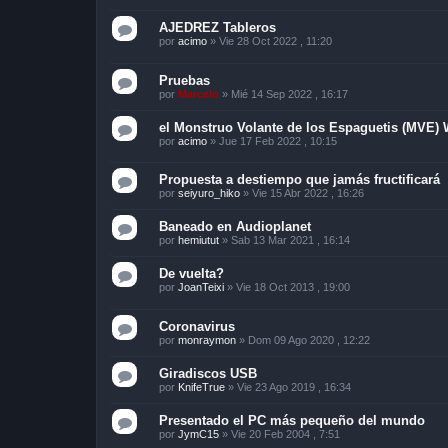
AJEDREZ Tableros
por
acimo
»
Vie 28 Oct 2022 , 11:20
Pruebas
por
Marcelo
»
Mié 14 Sep 2022 , 16:17
el Monstruo Volante de los Espaguetis (MVE)
por
acimo
»
Jue 17 Feb 2022 , 10:15
Propuesta a destiempo que jamás fructificará
por
seiyuro_hiko
»
Vie 15 Abr 2022 , 16:26
Baneado en Audioplanet
por
hemiutut
»
Sab 13 Mar 2021 , 16:14
De vuelta?
por
JoanTeixi
»
Vie 18 Oct 2013 , 19:00
Coronavirus
por
monraymon
»
Dom 09 Ago 2020 , 12:22
Giradiscos USB
por
KnifeTrue
»
Vie 23 Ago 2019 , 16:34
Presentado el PC más pequeño del mundo
por
JymC15
»
Vie 20 Feb 2004 , 7:51