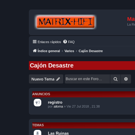
Mat
La Re
Enlaces rápidos
FAQ
Índice general
Varios
Cajón Desastre
Cajón Desastre
Buscar
Bú
Nuevo Tema
ANUNCIOS
registro
por
ailoma
»
Vie 27 Jul 2018 , 21:38
TEMAS
Las Ruinas