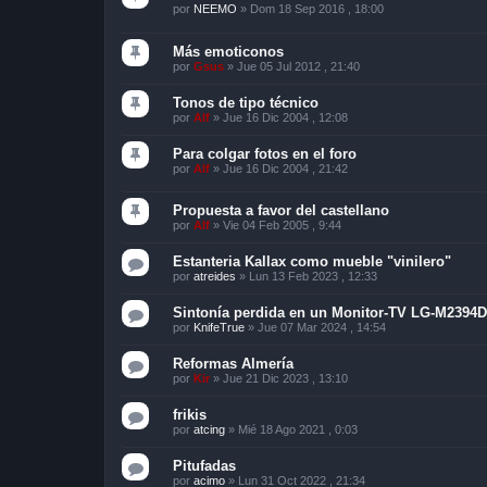
por
NEEMO
»
Dom 18 Sep 2016 , 18:00
Más emoticonos
por
Gsus
»
Jue 05 Jul 2012 , 21:40
Tonos de tipo técnico
por
Alf
»
Jue 16 Dic 2004 , 12:08
Para colgar fotos en el foro
por
Alf
»
Jue 16 Dic 2004 , 21:42
Propuesta a favor del castellano
por
Alf
»
Vie 04 Feb 2005 , 9:44
Estanteria Kallax como mueble "vinilero"
por
atreides
»
Lun 13 Feb 2023 , 12:33
Sintonía perdida en un Monitor-TV LG-M2394D
por
KnifeTrue
»
Jue 07 Mar 2024 , 14:54
Reformas Almería
por
Kir
»
Jue 21 Dic 2023 , 13:10
frikis
por
atcing
»
Mié 18 Ago 2021 , 0:03
Pitufadas
por
acimo
»
Lun 31 Oct 2022 , 21:34