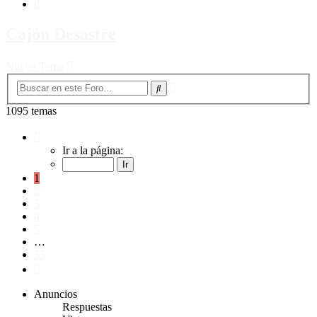
Buscar
Cajón Desastre
Nuevo Tema
Búsqueda
Buscar
avanzada
1095 temas
Página
1
Ir a la página:
de
55
1
2
3
4
5
…
55
Siguiente
Anuncios
Respuestas