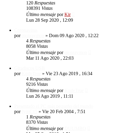
120
Respuestas
108391
Vistas
Último mensaje
por
Kir
Lun 28 Sep 2020 , 12:09
Coronavirus
por
monraymon
»
Dom 09 Ago 2020 , 12:22
4
Respuestas
8058
Vistas
Último mensaje
por
monraymon
Mar 11 Ago 2020 , 22:03
Giradiscos USB
por
KnifeTrue
»
Vie 23 Ago 2019 , 16:34
4
Respuestas
9216
Vistas
Último mensaje
por
KnifeTrue
Lun 26 Ago 2019 , 11:11
Presentado el PC más pequeño del mundo
por
JymC15
»
Vie 20 Feb 2004 , 7:51
1
Respuestas
8370
Vistas
Último mensaje
por
DUUMBO