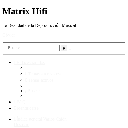
Matrix Hifi
La Realidad de la Reproducción Musical
Obviar
Búsqueda
Buscar
avanzada
Enlaces rápidos
Temas sin respuesta
Temas activos
Buscar
FAQ
Identificarse
Índice general
Varios
Cajón
Desastre