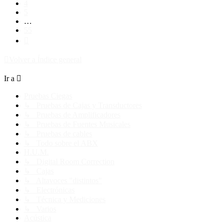
4
5
…
55
Siguiente
Volver a Índice general
Ir a
Pruebas Ciegas
↳ Pruebas de Cajas y Transductores
↳ Pruebas de Amplificadores
↳ Pruebas de Fuentes Musicales
↳ Pruebas de cables
↳ Todo sobre el ABX
H.U.M.
↳ Digital Room Correction
↳ Cajas
↳ Altavoces "distintos"
↳ Electrónicas
↳ Técnica y Mediciones
↳ Varios
Acústica