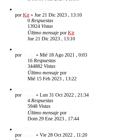
Reformas Almería
por
Kir
»
Jue 21 Dic 2023 , 13:10
0
Respuestas
13924
Vistas
Último mensaje
por
Kir
Jue 21 Dic 2023 , 13:10
frikis
por
atcing
»
Mié 18 Ago 2021 , 0:03
16
Respuestas
344882
Vistas
Último mensaje
por
atcing
Mié 15 Feb 2023 , 13:22
Pitufadas
por
acimo
»
Lun 31 Oct 2022 , 21:34
4
Respuestas
5948
Vistas
Último mensaje
por
acimo
Dom 29 Ene 2023 , 17:44
AJEDREZ Tableros
por
acimo
»
Vie 28 Oct 2022 , 11:20