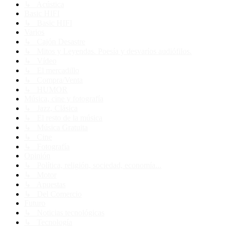
↳ Acústica
Basic HIFI
↳ Basic HIFI
Varios
↳ Cajón Desastre
↳ Mitos y Leyendas. Poesía y desvaríos audiófilos.
↳ Vídeo
↳ El mercadillo
↳ Compra/Venta
↳ HUMOR
Música, cine y fotografía
↳ Jazz, Clásica
↳ El resto de la música
↳ Música Gratuita
↳ Cine
↳ Fotografía
Opinión
↳ Política, religión, sociedad, economía...
↳ Motor
↳ Apuestas
↳ Del Comercio
Futuro
↳ Noticias tecnológicas
↳ Tecnología