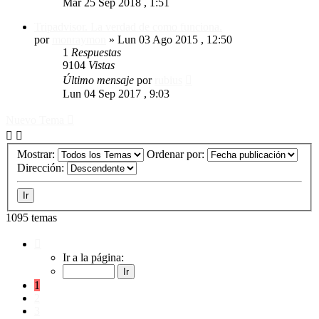
Mar 25 Sep 2018 , 1:51
Tripadvisor. La verdad de como funciona.
por
monraymon
»
Lun 03 Ago 2015 , 12:50
1
Respuestas
9104
Vistas
Último mensaje
por
rubius
Lun 04 Sep 2017 , 9:03
Nuevo Tema
Mostrar:
Ordenar por:
Dirección:
1095 temas
Página
1
Ir a la página:
de
55
1
2
3