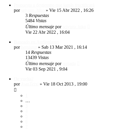
Propuesta a destiempo que jamás fructificará
por
seiyuro_hiko
»
Vie 15 Abr 2022 , 16:26
3
Respuestas
5484
Vistas
Último mensaje
por
seiyuro_hiko
Vie 22 Abr 2022 , 16:04
Baneado en Audioplanet
por
hemiutut
»
Sab 13 Mar 2021 , 16:14
14
Respuestas
13439
Vistas
Último mensaje
por
quijada
Vie 03 Sep 2021 , 9:04
De vuelta?
por
JoanTeixi
»
Vie 18 Oct 2013 , 19:00
1
…
3
4
5
6
7