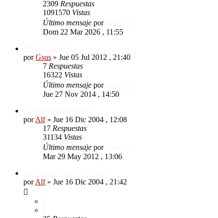
2309
Respuestas
1091570
Vistas
Último mensaje
por
acimo
Dom 22 Mar 2026 , 11:55
Más emoticonos
por
Gsus
»
Jue 05 Jul 2012 , 21:40
7
Respuestas
16322
Vistas
Último mensaje
por
acimo
Jue 27 Nov 2014 , 14:50
Tonos de tipo técnico
por
Alf
»
Jue 16 Dic 2004 , 12:08
17
Respuestas
31134
Vistas
Último mensaje
por
jump61
Mar 29 May 2012 , 13:06
Para colgar fotos en el foro
por
Alf
»
Jue 16 Dic 2004 , 21:42
1
2