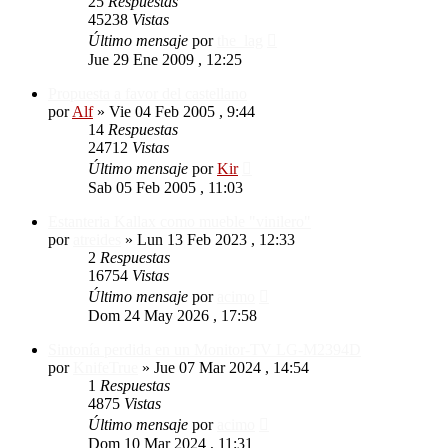
25
Respuestas
45238
Vistas
Último mensaje
por
the_lag
Jue 29 Ene 2009 , 12:25
Propuesta a favor del castellano
por
Alf
»
Vie 04 Feb 2005 , 9:44
14
Respuestas
24712
Vistas
Último mensaje
por
Kir
Sab 05 Feb 2005 , 11:03
Estanteria Kallax como mueble "vinilero"
por
atreides
»
Lun 13 Feb 2023 , 12:33
2
Respuestas
16754
Vistas
Último mensaje
por
acimo
Dom 24 May 2026 , 17:58
Sintonía perdida en un Monitor-TV LG-M2394D
por
KnifeTrue
»
Jue 07 Mar 2024 , 14:54
1
Respuestas
4875
Vistas
Último mensaje
por
acimo
Dom 10 Mar 2024 , 11:31