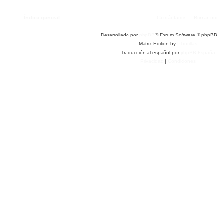
Índice general
Contáctanos
Borrar co
Desarrollado por
phpBB
® Forum Software © phpBB 
Matrix Edition by
Plantillas
Traducción al español por
phpBB España
Privacidad
|
Condiciones