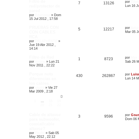
Filtro de
por
Edum
7
13126
red/protector de
Lun 16 Ju
pared
por
Edumatas
»
Dom
15 Jul 2012 , 17:58
PRUEBAS CON
por
lluisp
5
12217
CON CABLES
Mar 05 J
RCA
por
DELAPUENTE
»
Jue 19 Abr 2012 ,
14:14
Filtro de Red
por
Max
1
8723
por
nostoy
»
Lun 21
Sab 26 M
Nov 2011 , 22:22
Porque noto
por
Luis
430
262867
diferencias en
Lun 14 M
los cables.
por
vivaldi
»
Vie 27
Mar 2009 , 2:18
1
…
18
19
20
21
22
Cable de altavoz
por
Gsu
3
9596
para subwoofer,
Dom 06 M
coaxial/cable
altavoz?
por
Pitufitti
»
Sab 05
May 2012 , 22:12