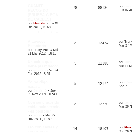
GUANTE
por
monr
78
88186
RECOGIDO
Lun 02 Ab
(PRUEBA CIEGA
DE CABLES)
por
Marcelo
»
Jue 01
Dic 2011 , 16:58
1
2
3
4
Altavoces
por
Trun
8
13474
Estantería
Mar 27 M
por
TrunyoNed
»
Mié
21 Mar 2012 , 16:16
Un cable que
por
Milio
5
11188
tiene plastidecor.
Mié 14 M
por
generico
»
Vie 24
Feb 2012 , 8:25
Yo no digo
por
e-Vo
5
12174
nada...
Sab 21 E
por
DervishD
»
Jue
05 Nov 2009 , 10:40
Corriente usando
por
acim
8
12720
cable balanceado
Mar 29 N
- es posible?
por
acimo
»
Mar 29
Nov 2011 , 19:07
Lio con cables y
por
Marc
14
18107
conexiones
Sab 26 N