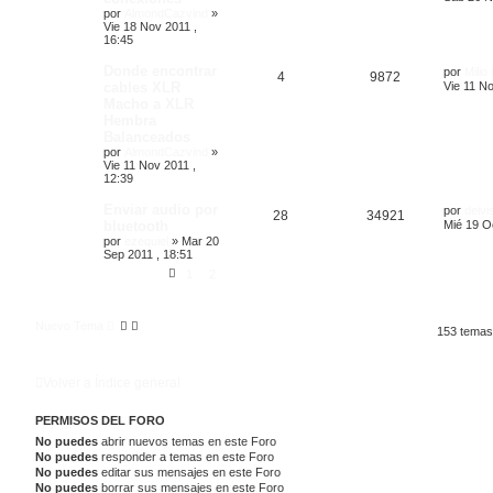
por
AlmondCazvind
»
Vie 18 Nov 2011 ,
16:45
Donde encontrar
por
Milio
4
9872
cables XLR
Vie 11 No
Macho a XLR
Hembra
Balanceados
por
AlmondCazvind
»
Vie 11 Nov 2011 ,
12:39
Enviar audio por
por
deivi
28
34921
bluetooth
Mié 19 Oc
por
ezequiel
»
Mar 20
Sep 2011 , 18:51
1
2
Nuevo Tema
153 tema
Volver a Índice general
PERMISOS DEL FORO
No puedes
abrir nuevos temas en este Foro
No puedes
responder a temas en este Foro
No puedes
editar sus mensajes en este Foro
No puedes
borrar sus mensajes en este Foro