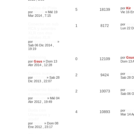
d
a
Cables de Plata
por
Kir
5
18139
por
Mayelo
»
Mié 19
Vie 16 En
Mar 2014 , 7:15
Conectar un sub
por
Almo
1
8172
RCA y satelites
Lun 22 Di
XLR con dos
salidas XLR
por
AlmondCazvind
»
Sab 06 Dic 2014 ,
19:19
Unboxing
por
Gsu
0
12109
por
Gsus
»
Dom 13
Dom 13 A
Abr 2014 , 12:28
Cables nuevos
por
acim
2
9424
por
NEEMO
»
Sab 28
Sab 28 D
Dic 2013 , 22:07
cacharrito barato
por
tomp
2
10073
e interesante
Sab 06 O
por
carvalho
»
Mié 04
Abr 2012 , 19:49
Duda con
por
Iago
4
10893
Ultracurve y
Mar 14 A
s/pdif
por
Nckcv
»
Dom 08
Ene 2012 , 23:17