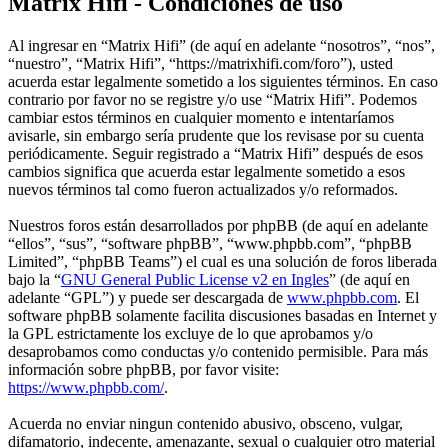
Matrix Hifi - Condiciones de uso
Al ingresar en “Matrix Hifi” (de aquí en adelante “nosotros”, “nos”,
“nuestro”, “Matrix Hifi”, “https://matrixhifi.com/foro”), usted
acuerda estar legalmente sometido a los siguientes términos. En caso
contrario por favor no se registre y/o use “Matrix Hifi”. Podemos
cambiar estos términos en cualquier momento e intentaríamos
avisarle, sin embargo sería prudente que los revisase por su cuenta
periódicamente. Seguir registrado a “Matrix Hifi” después de esos
cambios significa que acuerda estar legalmente sometido a esos
nuevos términos tal como fueron actualizados y/o reformados.
Nuestros foros están desarrollados por phpBB (de aquí en adelante
“ellos”, “sus”, “software phpBB”, “www.phpbb.com”, “phpBB
Limited”, “phpBB Teams”) el cual es una solución de foros liberada
bajo la “
GNU General Public License v2 en Ingles
” (de aquí en
adelante “GPL”) y puede ser descargada de
www.phpbb.com
. El
software phpBB solamente facilita discusiones basadas en Internet y
la GPL estrictamente los excluye de lo que aprobamos y/o
desaprobamos como conductas y/o contenido permisible. Para más
información sobre phpBB, por favor visite:
https://www.phpbb.com/
.
Acuerda no enviar ningun contenido abusivo, obsceno, vulgar,
difamatorio, indecente, amenazante, sexual o cualquier otro material