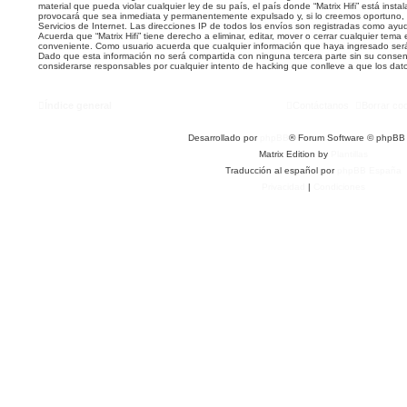
material que pueda violar cualquier ley de su país, el país donde “Matrix Hifi” está inst
provocará que sea inmediata y permanentemente expulsado y, si lo creemos oportuno, 
Servicios de Internet. Las direcciones IP de todos los envíos son registradas como ayu
Acuerda que “Matrix Hifi” tiene derecho a eliminar, editar, mover o cerrar cualquier te
conveniente. Como usuario acuerda que cualquier información que haya ingresado se
Dado que esta información no será compartida con ninguna tercera parte sin su consenti
considerarse responsables por cualquier intento de hacking que conlleve a que los da
Índice general
Contáctanos
Borrar co
Desarrollado por
phpBB
® Forum Software © phpBB 
Matrix Edition by
Plantillas
Traducción al español por
phpBB España
Privacidad
|
Condiciones