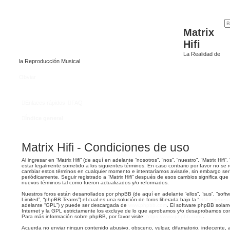
Matrix
Hifi
La Realidad de
la Reproducción Musical
Obviar
Enlaces rápidos
FAQ
Índice general
Matrix Hifi - Condiciones de uso
Al ingresar en “Matrix Hifi” (de aquí en adelante “nosotros”, “nos”, “nuestro”, “Matrix Hifi”,
estar legalmente sometido a los siguientes términos. En caso contrario por favor no se r
cambiar estos términos en cualquier momento e intentaríamos avisarle, sin embargo ser
periódicamente. Seguir registrado a “Matrix Hifi” después de esos cambios significa qu
nuevos términos tal como fueron actualizados y/o reformados.
Nuestros foros están desarrollados por phpBB (de aquí en adelante “ellos”, “sus”, “so
Limited”, “phpBB Teams”) el cual es una solución de foros liberada bajo la “
GNU General 
adelante “GPL”) y puede ser descargada de
www.phpbb.com
. El software phpBB solam
Internet y la GPL estrictamente los excluye de lo que aprobamos y/o desaprobamos co
Para más información sobre phpBB, por favor visite:
https://www.phpbb.com/
.
Acuerda no enviar ningun contenido abusivo, obsceno, vulgar, difamatorio, indecente, 