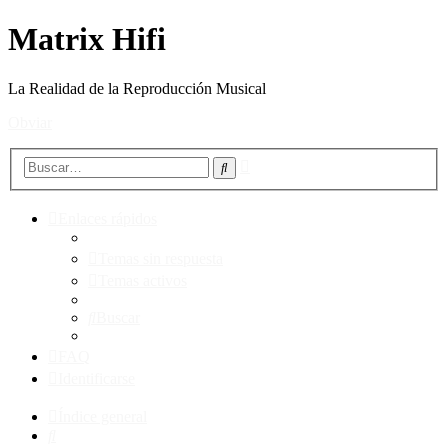
Matrix Hifi
La Realidad de la Reproducción Musical
Obviar
Búsqueda
Buscar
avanzada
Enlaces rápidos
Temas sin respuesta
Temas activos
Buscar
FAQ
Identificarse
Índice general
Buscar