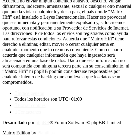
Acuerda no enviar ningun contenido abusivo, obsceno, vulgar,
difamatorio, indecente, amenazante, sexual o cualquier otro material
que pueda violar cualquier ley de su país, el país donde “Matrix
Hifi” está instalado o Leyes Internacionales. Hacer eso provocará
que sea inmediata y permanentemente expulsado y, si lo creemos
oportuno, con notificación a su Proveedor de Servicios de Internet.
Las direcciones IP de todos los envíos son registradas como ayuda
para reforzar estas condiciones. Acuerda que “Matrix Hifi” tiene
derecho a eliminar, editar, mover o cerrar cualquier tema en
cualquier momento que lo creamos conveniente. Como usuario
acuerda que cualquier información que haya ingresado será
almacenada en una base de datos. Dado que esta información no
será compartida con ninguna tercera parte sin su consentimiento, ni
“Matrix Hifi” ni phpBB podrán considerarse responsables por
cualquier intento de hacking que conlleve a que los datos sean
comprometidos.
Índice general
Todos los horarios son
UTC+01:00
Borrar cookies
Contáctanos
Desarrollado por
phpBB
® Forum Software © phpBB Limited
Matrix Edition by
Plantillas