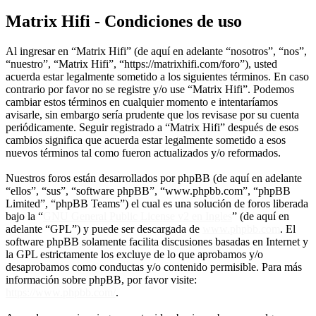
Matrix Hifi - Condiciones de uso
Al ingresar en “Matrix Hifi” (de aquí en adelante “nosotros”, “nos”,
“nuestro”, “Matrix Hifi”, “https://matrixhifi.com/foro”), usted
acuerda estar legalmente sometido a los siguientes términos. En caso
contrario por favor no se registre y/o use “Matrix Hifi”. Podemos
cambiar estos términos en cualquier momento e intentaríamos
avisarle, sin embargo sería prudente que los revisase por su cuenta
periódicamente. Seguir registrado a “Matrix Hifi” después de esos
cambios significa que acuerda estar legalmente sometido a esos
nuevos términos tal como fueron actualizados y/o reformados.
Nuestros foros están desarrollados por phpBB (de aquí en adelante
“ellos”, “sus”, “software phpBB”, “www.phpbb.com”, “phpBB
Limited”, “phpBB Teams”) el cual es una solución de foros liberada
bajo la “
GNU General Public License v2 en Ingles
” (de aquí en
adelante “GPL”) y puede ser descargada de
www.phpbb.com
. El
software phpBB solamente facilita discusiones basadas en Internet y
la GPL estrictamente los excluye de lo que aprobamos y/o
desaprobamos como conductas y/o contenido permisible. Para más
información sobre phpBB, por favor visite:
https://www.phpbb.com/
.