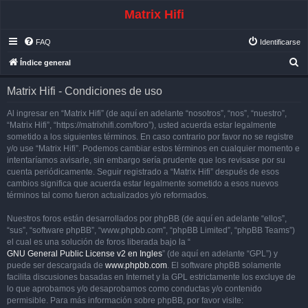
Matrix Hifi
FAQ
Identificarse
B
Índice general
u
Matrix Hifi - Condiciones de uso
s
c
Al ingresar en “Matrix Hifi” (de aquí en adelante “nosotros”, “nos”, “nuestro”,
“Matrix Hifi”, “https://matrixhifi.com/foro”), usted acuerda estar legalmente
a
sometido a los siguientes términos. En caso contrario por favor no se registre
r
y/o use “Matrix Hifi”. Podemos cambiar estos términos en cualquier momento e
intentaríamos avisarle, sin embargo sería prudente que los revisase por su
cuenta periódicamente. Seguir registrado a “Matrix Hifi” después de esos
cambios significa que acuerda estar legalmente sometido a esos nuevos
términos tal como fueron actualizados y/o reformados.
Nuestros foros están desarrollados por phpBB (de aquí en adelante “ellos”,
“sus”, “software phpBB”, “www.phpbb.com”, “phpBB Limited”, “phpBB Teams”)
el cual es una solución de foros liberada bajo la “
GNU General Public License v2 en Ingles
” (de aquí en adelante “GPL”) y
puede ser descargada de
www.phpbb.com
. El software phpBB solamente
facilita discusiones basadas en Internet y la GPL estrictamente los excluye de
lo que aprobamos y/o desaprobamos como conductas y/o contenido
permisible. Para más información sobre phpBB, por favor visite: