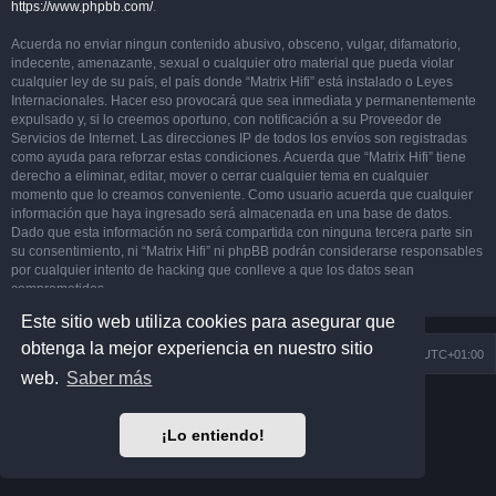
https://www.phpbb.com/
.
Acuerda no enviar ningun contenido abusivo, obsceno, vulgar, difamatorio,
indecente, amenazante, sexual o cualquier otro material que pueda violar
cualquier ley de su país, el país donde “Matrix Hifi” está instalado o Leyes
Internacionales. Hacer eso provocará que sea inmediata y permanentemente
expulsado y, si lo creemos oportuno, con notificación a su Proveedor de
Servicios de Internet. Las direcciones IP de todos los envíos son registradas
como ayuda para reforzar estas condiciones. Acuerda que “Matrix Hifi” tiene
derecho a eliminar, editar, mover o cerrar cualquier tema en cualquier
momento que lo creamos conveniente. Como usuario acuerda que cualquier
información que haya ingresado será almacenada en una base de datos.
Dado que esta información no será compartida con ninguna tercera parte sin
su consentimiento, ni “Matrix Hifi” ni phpBB podrán considerarse responsables
por cualquier intento de hacking que conlleve a que los datos sean
comprometidos.
Este sitio web utiliza cookies para asegurar que
obtenga la mejor experiencia en nuestro sitio
Índice general
Todos los horarios son
UTC+01:00
web.
Saber más
Desarrollado por
phpBB
® Forum Software © phpBB Limited
Matrix Edition by
Plantillas
¡Lo entiendo!
Traducción al español por
phpBB España
Privacidad
|
Condiciones