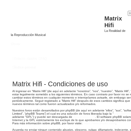
Matrix
Hifi
La Realidad de
la Reproducción Musical
Obviar
Enlaces rápidos
FAQ
Índice general
Matrix Hifi - Condiciones de uso
Al ingresar en “Matrix Hifi” (de aquí en adelante “nosotros”, “nos”, “nuestro”, “Matrix Hifi”,
estar legalmente sometido a los siguientes términos. En caso contrario por favor no se r
cambiar estos términos en cualquier momento e intentaríamos avisarle, sin embargo ser
periódicamente. Seguir registrado a “Matrix Hifi” después de esos cambios significa qu
nuevos términos tal como fueron actualizados y/o reformados.
Nuestros foros están desarrollados por phpBB (de aquí en adelante “ellos”, “sus”, “so
Limited”, “phpBB Teams”) el cual es una solución de foros liberada bajo la “
GNU General 
adelante “GPL”) y puede ser descargada de
www.phpbb.com
. El software phpBB solam
Internet y la GPL estrictamente los excluye de lo que aprobamos y/o desaprobamos co
Para más información sobre phpBB, por favor visite:
https://www.phpbb.com/
.
Acuerda no enviar ningun contenido abusivo, obsceno, vulgar, difamatorio, indecente, 