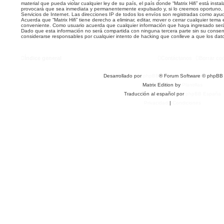
material que pueda violar cualquier ley de su país, el país donde “Matrix Hifi” está inst
provocará que sea inmediata y permanentemente expulsado y, si lo creemos oportuno, 
Servicios de Internet. Las direcciones IP de todos los envíos son registradas como ayu
Acuerda que “Matrix Hifi” tiene derecho a eliminar, editar, mover o cerrar cualquier te
conveniente. Como usuario acuerda que cualquier información que haya ingresado se
Dado que esta información no será compartida con ninguna tercera parte sin su consenti
considerarse responsables por cualquier intento de hacking que conlleve a que los da
Índice general
Contáctanos
Borrar co
Desarrollado por
phpBB
® Forum Software © phpBB 
Matrix Edition by
Plantillas
Traducción al español por
phpBB España
Privacidad
|
Condiciones