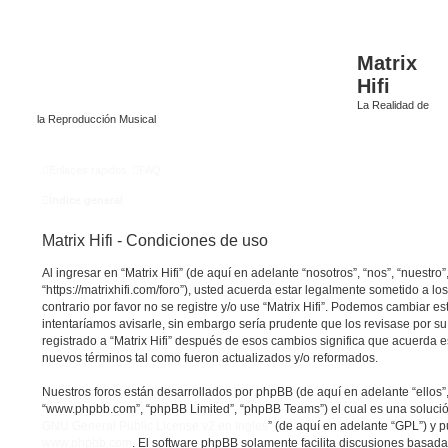
Matrix
Hifi
La Realidad de
la Reproducción Musical
Enlaces rápidos
FAQ
Índice general
Matrix Hifi - Condiciones de uso
Al ingresar en “Matrix Hifi” (de aquí en adelante “nosotros”, “nos”, “nuestro”, 
“https://matrixhifi.com/foro”), usted acuerda estar legalmente sometido a lo
contrario por favor no se registre y/o use “Matrix Hifi”. Podemos cambiar 
intentaríamos avisarle, sin embargo sería prudente que los revisase por s
registrado a “Matrix Hifi” después de esos cambios significa que acuerda 
nuevos términos tal como fueron actualizados y/o reformados.
Nuestros foros están desarrollados por phpBB (de aquí en adelante “ellos”,
“www.phpbb.com”, “phpBB Limited”, “phpBB Teams”) el cual es una solución 
GNU General Public License v2 en Ingles
” (de aquí en adelante “GPL”) y
www.phpbb.com
. El software phpBB solamente facilita discusiones basada