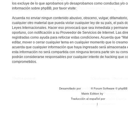
los excluye de lo que aprobamos y/o desaprobamos como conductas y/o c
información sobre phpBB, por favor visite:
https://www.phpbb.com/
.
Acuerda no enviar ningun contenido abusivo, obsceno, vulgar, difamatorio
cualquier otro material que pueda violar cualquier ley de su país, el país do
Leyes Internacionales. Hacer eso provocará que sea inmediata y permane
oportuno, con notificación a su Proveedor de Servicios de Internet. Las dir
registradas como ayuda para reforzar estas condiciones. Acuerda que “Matri
editar, mover o cerrar cualquier tema en cualquier momento que lo cream
acuerda que cualquier información que haya ingresado será almacenada 
esta información no será compartida con ninguna tercera parte sin su conse
podrán considerarse responsables por cualquier intento de hacking que co
comprometidos.
Índice general
Contáctanos
Borrar co
Desarrollado por
phpBB
® Forum Software © phpBB 
Matrix Edition by
Plantillas
Traducción al español por
phpBB España
Privacidad
|
Condiciones