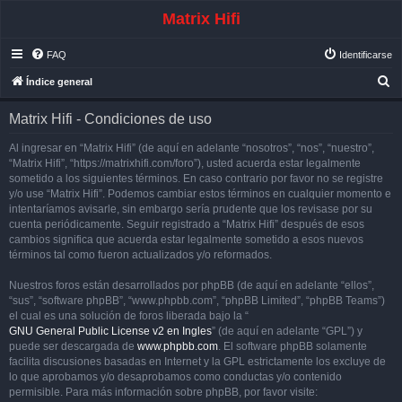
Matrix Hifi
FAQ
Identificarse
B
Índice general
u
Matrix Hifi - Condiciones de uso
s
c
Al ingresar en “Matrix Hifi” (de aquí en adelante “nosotros”, “nos”, “nuestro”,
“Matrix Hifi”, “https://matrixhifi.com/foro”), usted acuerda estar legalmente
a
sometido a los siguientes términos. En caso contrario por favor no se registre
r
y/o use “Matrix Hifi”. Podemos cambiar estos términos en cualquier momento e
intentaríamos avisarle, sin embargo sería prudente que los revisase por su
cuenta periódicamente. Seguir registrado a “Matrix Hifi” después de esos
cambios significa que acuerda estar legalmente sometido a esos nuevos
términos tal como fueron actualizados y/o reformados.
Nuestros foros están desarrollados por phpBB (de aquí en adelante “ellos”,
“sus”, “software phpBB”, “www.phpbb.com”, “phpBB Limited”, “phpBB Teams”)
el cual es una solución de foros liberada bajo la “
GNU General Public License v2 en Ingles
” (de aquí en adelante “GPL”) y
puede ser descargada de
www.phpbb.com
. El software phpBB solamente
facilita discusiones basadas en Internet y la GPL estrictamente los excluye de
lo que aprobamos y/o desaprobamos como conductas y/o contenido
permisible. Para más información sobre phpBB, por favor visite: