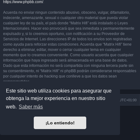
https://www.phpbb.com/
.
Acuerda no enviar ningun contenido abusivo, obsceno, vulgar, difamatorio,
indecente, amenazante, sexual o cualquier otro material que pueda violar
cualquier ley de su país, el país donde “Matrix Hifi” está instalado o Leyes
Internacionales. Hacer eso provocará que sea inmediata y permanentemente
expulsado y, si lo creemos oportuno, con notificación a su Proveedor de
Servicios de Internet. Las direcciones IP de todos los envíos son registradas
como ayuda para reforzar estas condiciones. Acuerda que “Matrix Hifi” tiene
derecho a eliminar, editar, mover o cerrar cualquier tema en cualquier
momento que lo creamos conveniente. Como usuario acuerda que cualquier
información que haya ingresado será almacenada en una base de datos.
Dado que esta información no será compartida con ninguna tercera parte sin
su consentimiento, ni “Matrix Hifi” ni phpBB podrán considerarse responsables
por cualquier intento de hacking que conlleve a que los datos sean
comprometidos.
Este sitio web utiliza cookies para asegurar que
obtenga la mejor experiencia en nuestro sitio
Índice general
Todos los horarios son
UTC+01:00
web.
Saber más
Desarrollado por
phpBB
® Forum Software © phpBB Limited
Matrix Edition by
Plantillas
¡Lo entiendo!
Traducción al español por
phpBB España
Privacidad
|
Condiciones