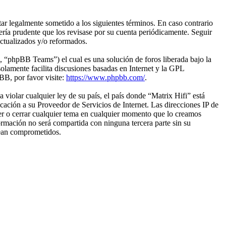
tar legalmente sometido a los siguientes términos. En caso contrario
ería prudente que los revisase por su cuenta periódicamente. Seguir
actualizados y/o reformados.
“phpBB Teams”) el cual es una solución de foros liberada bajo la
olamente facilita discusiones basadas en Internet y la GPL
B, por favor visite:
https://www.phpbb.com/
.
violar cualquier ley de su país, el país donde “Matrix Hifi” está
ación a su Proveedor de Servicios de Internet. Las direcciones IP de
ver o cerrar cualquier tema en cualquier momento que lo creamos
mación no será compartida con ninguna tercera parte sin su
sean comprometidos.