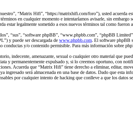
nuestro”, “Matrix Hifi”, “https://matrixhifi.com/foro”), usted acuerda es
 términos en cualquier momento e intentaríamos avisarle, sin embargo s
erda estar legalmente sometido a esos nuevos términos tal como fueron 
“ellos”, “sus”, “software phpBB”, “www.phpbb.com”, “phpBB Limited”, 
GPL”) y puede ser descargada de
www.phpbb.com
. El software phpBB s
o conductas y/o contenido permisible. Para más información sobre phpB
rio, indecente, amenazante, sexual o cualquier otro material que pueda 
iata y permanentemente expulsado y, si lo creemos oportuno, con notific
ciones. Acuerda que “Matrix Hifi” tiene derecho a eliminar, editar, mo
a ingresado será almacenada en una base de datos. Dado que esta infor
sables por cualquier intento de hacking que conlleve a que los datos 