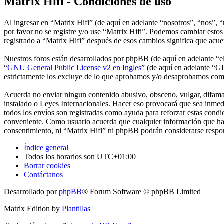
Matrix Hifi - Condiciones de uso
Al ingresar en “Matrix Hifi” (de aquí en adelante “nosotros”, “nos”, “
por favor no se registre y/o use “Matrix Hifi”. Podemos cambiar estos
registrado a “Matrix Hifi” después de esos cambios significa que acu
Nuestros foros están desarrollados por phpBB (de aquí en adelante 
“
GNU General Public License v2 en Ingles
” (de aquí en adelante “
estrictamente los excluye de lo que aprobamos y/o desaprobamos com
Acuerda no enviar ningun contenido abusivo, obsceno, vulgar, difamato
instalado o Leyes Internacionales. Hacer eso provocará que sea inmed
todos los envíos son registradas como ayuda para reforzar estas condi
conveniente. Como usuario acuerda que cualquier información que hay
consentimiento, ni “Matrix Hifi” ni phpBB podrán considerarse respon
Índice general
Todos los horarios son
UTC+01:00
Borrar cookies
Contáctanos
Desarrollado por
phpBB
® Forum Software © phpBB Limited
Matrix Edition by
Plantillas