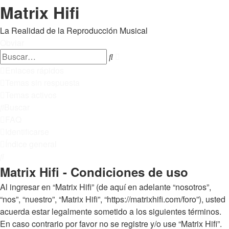
Matrix Hifi
La Realidad de la Reproducción Musical
Obviar
Búsqueda
Buscar
avanzada
Enlaces rápidos
Temas sin respuesta
Temas activos
Buscar
FAQ
Identificarse
Índice general
Buscar
Matrix Hifi - Condiciones de uso
Al ingresar en “Matrix Hifi” (de aquí en adelante “nosotros”,
“nos”, “nuestro”, “Matrix Hifi”, “https://matrixhifi.com/foro”), usted
acuerda estar legalmente sometido a los siguientes términos.
En caso contrario por favor no se registre y/o use “Matrix Hifi”.