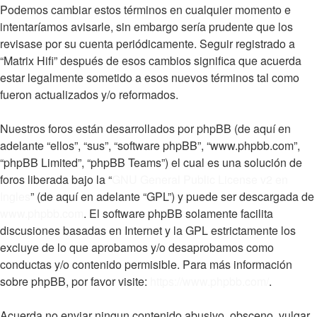
Podemos cambiar estos términos en cualquier momento e
intentaríamos avisarle, sin embargo sería prudente que los
revisase por su cuenta periódicamente. Seguir registrado a
“Matrix Hifi” después de esos cambios significa que acuerda
estar legalmente sometido a esos nuevos términos tal como
fueron actualizados y/o reformados.
Nuestros foros están desarrollados por phpBB (de aquí en
adelante “ellos”, “sus”, “software phpBB”, “www.phpbb.com”,
“phpBB Limited”, “phpBB Teams”) el cual es una solución de
foros liberada bajo la “
GNU General Public License v2 en
Ingles
” (de aquí en adelante “GPL”) y puede ser descargada de
www.phpbb.com
. El software phpBB solamente facilita
discusiones basadas en Internet y la GPL estrictamente los
excluye de lo que aprobamos y/o desaprobamos como
conductas y/o contenido permisible. Para más información
sobre phpBB, por favor visite:
https://www.phpbb.com/
.
Acuerda no enviar ningun contenido abusivo, obsceno, vulgar,