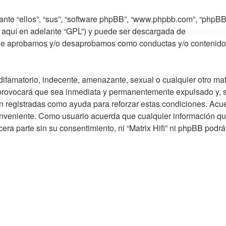
ante “ellos”, “sus”, “software phpBB”, “www.phpbb.com”, “phpBB
e aquí en adelante “GPL”) y puede ser descargada de
www.phpb
 que aprobamos y/o desaprobamos como conductas y/o contenido
ifamatorio, indecente, amenazante, sexual o cualquier otro mate
o provocará que sea inmediata y permanentemente expulsado y, s
on registradas como ayuda para reforzar estas condiciones. Acuer
onveniente. Como usuario acuerda que cualquier información q
ra parte sin su consentimiento, ni “Matrix Hifi” ni phpBB podr