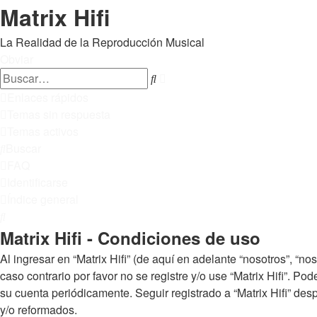
Matrix Hifi
La Realidad de la Reproducción Musical
Obviar
Búsqueda
Buscar
avanzada
Enlaces rápidos
Temas sin respuesta
Temas activos
Buscar
FAQ
Identificarse
Índice general
Buscar
Matrix Hifi - Condiciones de uso
Al ingresar en “Matrix Hifi” (de aquí en adelante “nosotros”, “nos
caso contrario por favor no se registre y/o use “Matrix Hifi”. 
su cuenta periódicamente. Seguir registrado a “Matrix Hifi” d
y/o reformados.