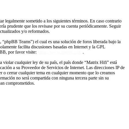
tar legalmente sometido a los siguientes términos. En caso contrario
ería prudente que los revisase por su cuenta periódicamente. Seguir
actualizados y/o reformados.
“phpBB Teams”) el cual es una solución de foros liberada bajo la
olamente facilita discusiones basadas en Internet y la GPL
B, por favor visite:
https://www.phpbb.com/
.
violar cualquier ley de su país, el país donde “Matrix Hifi” está
ación a su Proveedor de Servicios de Internet. Las direcciones IP de
ver o cerrar cualquier tema en cualquier momento que lo creamos
mación no será compartida con ninguna tercera parte sin su
sean comprometidos.