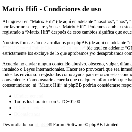
Matrix Hifi - Condiciones de uso
Al ingresar en “Matrix Hifi” (de aquí en adelante “nosotros”, “nos”, “
por favor no se registre y/o use “Matrix Hifi”. Podemos cambiar estos
registrado a “Matrix Hifi” después de esos cambios significa que acu
Nuestros foros están desarrollados por phpBB (de aquí en adelante 
“
GNU General Public License v2 en Ingles
” (de aquí en adelante “
estrictamente los excluye de lo que aprobamos y/o desaprobamos com
Acuerda no enviar ningun contenido abusivo, obsceno, vulgar, difamato
instalado o Leyes Internacionales. Hacer eso provocará que sea inmed
todos los envíos son registradas como ayuda para reforzar estas condi
conveniente. Como usuario acuerda que cualquier información que hay
consentimiento, ni “Matrix Hifi” ni phpBB podrán considerarse respon
Índice general
Todos los horarios son
UTC+01:00
Borrar cookies
Contáctanos
Desarrollado por
phpBB
® Forum Software © phpBB Limited