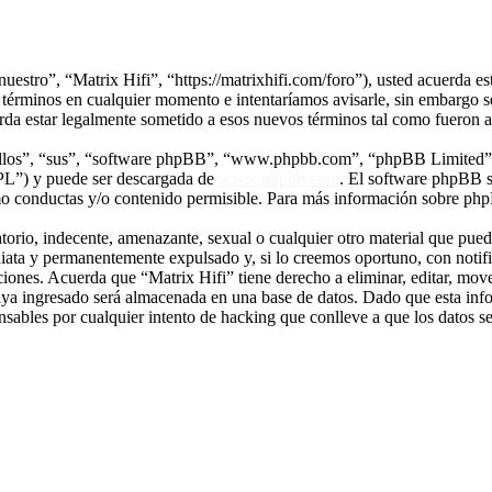
nuestro”, “Matrix Hifi”, “https://matrixhifi.com/foro”), usted acuerda es
 términos en cualquier momento e intentaríamos avisarle, sin embargo s
erda estar legalmente sometido a esos nuevos términos tal como fueron 
“ellos”, “sus”, “software phpBB”, “www.phpbb.com”, “phpBB Limited”, 
GPL”) y puede ser descargada de
www.phpbb.com
. El software phpBB s
o conductas y/o contenido permisible. Para más información sobre phpB
rio, indecente, amenazante, sexual o cualquier otro material que pueda 
iata y permanentemente expulsado y, si lo creemos oportuno, con notific
ciones. Acuerda que “Matrix Hifi” tiene derecho a eliminar, editar, mo
a ingresado será almacenada en una base de datos. Dado que esta infor
sables por cualquier intento de hacking que conlleve a que los datos 