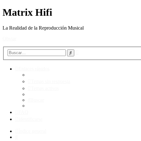
Matrix Hifi
La Realidad de la Reproducción Musical
Obviar
Búsqueda
Buscar
avanzada
Enlaces rápidos
Temas sin respuesta
Temas activos
Buscar
FAQ
Identificarse
Índice general
Buscar