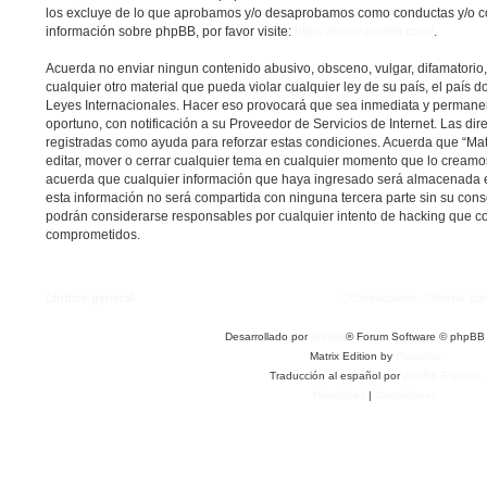
los excluye de lo que aprobamos y/o desaprobamos como conductas y/o c
información sobre phpBB, por favor visite:
https://www.phpbb.com/
.
Acuerda no enviar ningun contenido abusivo, obsceno, vulgar, difamatorio
cualquier otro material que pueda violar cualquier ley de su país, el país do
Leyes Internacionales. Hacer eso provocará que sea inmediata y permane
oportuno, con notificación a su Proveedor de Servicios de Internet. Las dir
registradas como ayuda para reforzar estas condiciones. Acuerda que “Matri
editar, mover o cerrar cualquier tema en cualquier momento que lo cream
acuerda que cualquier información que haya ingresado será almacenada 
esta información no será compartida con ninguna tercera parte sin su conse
podrán considerarse responsables por cualquier intento de hacking que co
comprometidos.
Índice general
Contáctanos
Borrar co
Desarrollado por
phpBB
® Forum Software © phpBB 
Matrix Edition by
Plantillas
Traducción al español por
phpBB España
Privacidad
|
Condiciones