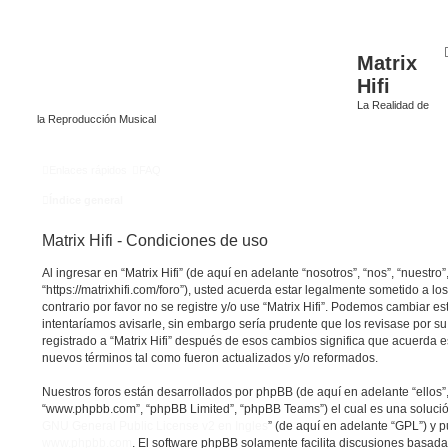
Matrix
Hifi
La Realidad de
la Reproducción Musical
Enlaces rápidos
FAQ
Índice general
Matrix Hifi - Condiciones de uso
Al ingresar en “Matrix Hifi” (de aquí en adelante “nosotros”, “nos”, “nuestro”, 
“https://matrixhifi.com/foro”), usted acuerda estar legalmente sometido a lo
contrario por favor no se registre y/o use “Matrix Hifi”. Podemos cambiar 
intentaríamos avisarle, sin embargo sería prudente que los revisase por s
registrado a “Matrix Hifi” después de esos cambios significa que acuerda 
nuevos términos tal como fueron actualizados y/o reformados.
Nuestros foros están desarrollados por phpBB (de aquí en adelante “ellos”,
“www.phpbb.com”, “phpBB Limited”, “phpBB Teams”) el cual es una solución 
GNU General Public License v2 en Ingles
” (de aquí en adelante “GPL”) y
www.phpbb.com
. El software phpBB solamente facilita discusiones basada