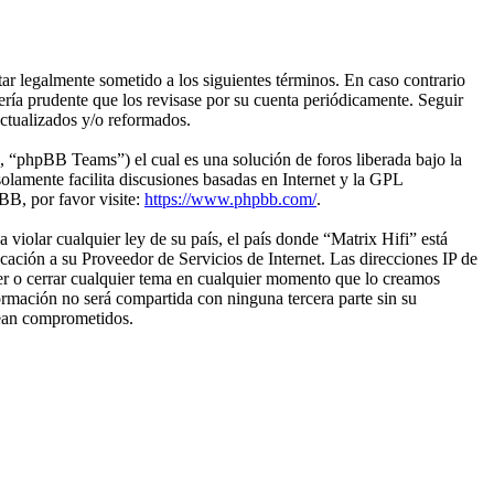
tar legalmente sometido a los siguientes términos. En caso contrario
ería prudente que los revisase por su cuenta periódicamente. Seguir
actualizados y/o reformados.
“phpBB Teams”) el cual es una solución de foros liberada bajo la
olamente facilita discusiones basadas en Internet y la GPL
B, por favor visite:
https://www.phpbb.com/
.
violar cualquier ley de su país, el país donde “Matrix Hifi” está
ación a su Proveedor de Servicios de Internet. Las direcciones IP de
ver o cerrar cualquier tema en cualquier momento que lo creamos
mación no será compartida con ninguna tercera parte sin su
sean comprometidos.