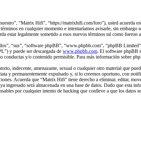
nuestro”, “Matrix Hifi”, “https://matrixhifi.com/foro”), usted acuerda es
 términos en cualquier momento e intentaríamos avisarle, sin embargo s
erda estar legalmente sometido a esos nuevos términos tal como fueron 
“ellos”, “sus”, “software phpBB”, “www.phpbb.com”, “phpBB Limited”, 
GPL”) y puede ser descargada de
www.phpbb.com
. El software phpBB s
o conductas y/o contenido permisible. Para más información sobre phpB
rio, indecente, amenazante, sexual o cualquier otro material que pueda 
iata y permanentemente expulsado y, si lo creemos oportuno, con notific
ciones. Acuerda que “Matrix Hifi” tiene derecho a eliminar, editar, mo
a ingresado será almacenada en una base de datos. Dado que esta infor
sables por cualquier intento de hacking que conlleve a que los datos 