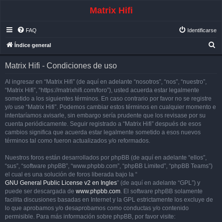
Matrix Hifi
FAQ
Identificarse
B
Índice general
u
Matrix Hifi - Condiciones de uso
s
c
Al ingresar en “Matrix Hifi” (de aquí en adelante “nosotros”, “nos”, “nuestro”,
“Matrix Hifi”, “https://matrixhifi.com/foro”), usted acuerda estar legalmente
a
sometido a los siguientes términos. En caso contrario por favor no se registre
r
y/o use “Matrix Hifi”. Podemos cambiar estos términos en cualquier momento e
intentaríamos avisarle, sin embargo sería prudente que los revisase por su
cuenta periódicamente. Seguir registrado a “Matrix Hifi” después de esos
cambios significa que acuerda estar legalmente sometido a esos nuevos
términos tal como fueron actualizados y/o reformados.
Nuestros foros están desarrollados por phpBB (de aquí en adelante “ellos”,
“sus”, “software phpBB”, “www.phpbb.com”, “phpBB Limited”, “phpBB Teams”)
el cual es una solución de foros liberada bajo la “
GNU General Public License v2 en Ingles
” (de aquí en adelante “GPL”) y
puede ser descargada de
www.phpbb.com
. El software phpBB solamente
facilita discusiones basadas en Internet y la GPL estrictamente los excluye de
lo que aprobamos y/o desaprobamos como conductas y/o contenido
permisible. Para más información sobre phpBB, por favor visite: