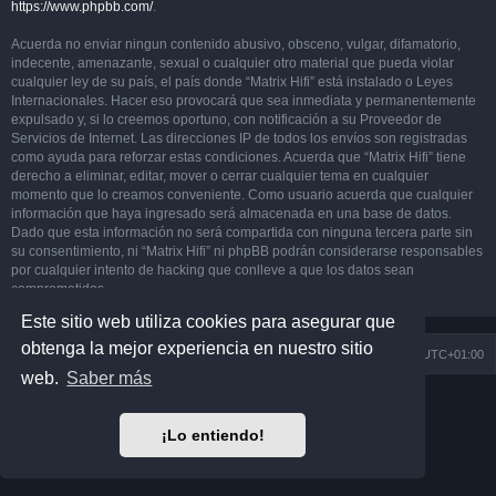
https://www.phpbb.com/
.
Acuerda no enviar ningun contenido abusivo, obsceno, vulgar, difamatorio,
indecente, amenazante, sexual o cualquier otro material que pueda violar
cualquier ley de su país, el país donde “Matrix Hifi” está instalado o Leyes
Internacionales. Hacer eso provocará que sea inmediata y permanentemente
expulsado y, si lo creemos oportuno, con notificación a su Proveedor de
Servicios de Internet. Las direcciones IP de todos los envíos son registradas
como ayuda para reforzar estas condiciones. Acuerda que “Matrix Hifi” tiene
derecho a eliminar, editar, mover o cerrar cualquier tema en cualquier
momento que lo creamos conveniente. Como usuario acuerda que cualquier
información que haya ingresado será almacenada en una base de datos.
Dado que esta información no será compartida con ninguna tercera parte sin
su consentimiento, ni “Matrix Hifi” ni phpBB podrán considerarse responsables
por cualquier intento de hacking que conlleve a que los datos sean
comprometidos.
Este sitio web utiliza cookies para asegurar que
obtenga la mejor experiencia en nuestro sitio
Índice general
Todos los horarios son
UTC+01:00
web.
Saber más
Desarrollado por
phpBB
® Forum Software © phpBB Limited
Matrix Edition by
Plantillas
¡Lo entiendo!
Traducción al español por
phpBB España
Privacidad
|
Condiciones