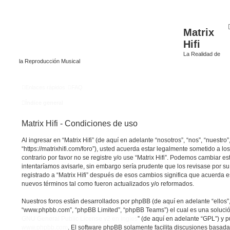
Matrix
Hifi
La Realidad de
la Reproducción Musical
Enlaces rápidos
FAQ
Índice general
Matrix Hifi - Condiciones de uso
Al ingresar en “Matrix Hifi” (de aquí en adelante “nosotros”, “nos”, “nuestro”, 
“https://matrixhifi.com/foro”), usted acuerda estar legalmente sometido a lo
contrario por favor no se registre y/o use “Matrix Hifi”. Podemos cambiar 
intentaríamos avisarle, sin embargo sería prudente que los revisase por s
registrado a “Matrix Hifi” después de esos cambios significa que acuerda 
nuevos términos tal como fueron actualizados y/o reformados.
Nuestros foros están desarrollados por phpBB (de aquí en adelante “ellos”,
“www.phpbb.com”, “phpBB Limited”, “phpBB Teams”) el cual es una solución 
GNU General Public License v2 en Ingles
” (de aquí en adelante “GPL”) y
www.phpbb.com
. El software phpBB solamente facilita discusiones basada