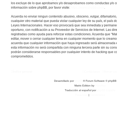
los excluye de lo que aprobamos y/o desaprobamos como conductas y/o c
información sobre phpBB, por favor visite:
https://www.phpbb.com/
.
Acuerda no enviar ningun contenido abusivo, obsceno, vulgar, difamatorio
cualquier otro material que pueda violar cualquier ley de su país, el país do
Leyes Internacionales. Hacer eso provocará que sea inmediata y permane
oportuno, con notificación a su Proveedor de Servicios de Internet. Las dir
registradas como ayuda para reforzar estas condiciones. Acuerda que “Matri
editar, mover o cerrar cualquier tema en cualquier momento que lo cream
acuerda que cualquier información que haya ingresado será almacenada 
esta información no será compartida con ninguna tercera parte sin su conse
podrán considerarse responsables por cualquier intento de hacking que co
comprometidos.
Índice general
Contáctanos
Borrar co
Desarrollado por
phpBB
® Forum Software © phpBB 
Matrix Edition by
Plantillas
Traducción al español por
phpBB España
Privacidad
|
Condiciones