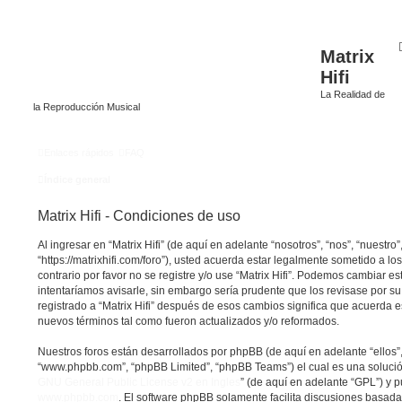
Matrix
Hifi
La Realidad de
la Reproducción Musical
Enlaces rápidos
FAQ
Índice general
Matrix Hifi - Condiciones de uso
Al ingresar en “Matrix Hifi” (de aquí en adelante “nosotros”, “nos”, “nuestro”, 
“https://matrixhifi.com/foro”), usted acuerda estar legalmente sometido a lo
contrario por favor no se registre y/o use “Matrix Hifi”. Podemos cambiar 
intentaríamos avisarle, sin embargo sería prudente que los revisase por s
registrado a “Matrix Hifi” después de esos cambios significa que acuerda 
nuevos términos tal como fueron actualizados y/o reformados.
Nuestros foros están desarrollados por phpBB (de aquí en adelante “ellos”,
“www.phpbb.com”, “phpBB Limited”, “phpBB Teams”) el cual es una solución 
GNU General Public License v2 en Ingles
” (de aquí en adelante “GPL”) y
www.phpbb.com
. El software phpBB solamente facilita discusiones basada