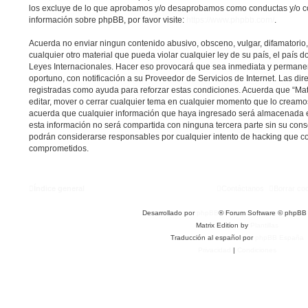
los excluye de lo que aprobamos y/o desaprobamos como conductas y/o c
información sobre phpBB, por favor visite:
https://www.phpbb.com/
.
Acuerda no enviar ningun contenido abusivo, obsceno, vulgar, difamatorio
cualquier otro material que pueda violar cualquier ley de su país, el país do
Leyes Internacionales. Hacer eso provocará que sea inmediata y permane
oportuno, con notificación a su Proveedor de Servicios de Internet. Las dir
registradas como ayuda para reforzar estas condiciones. Acuerda que “Matri
editar, mover o cerrar cualquier tema en cualquier momento que lo cream
acuerda que cualquier información que haya ingresado será almacenada 
esta información no será compartida con ninguna tercera parte sin su conse
podrán considerarse responsables por cualquier intento de hacking que co
comprometidos.
Índice general
Contáctanos
Borrar co
Desarrollado por
phpBB
® Forum Software © phpBB 
Matrix Edition by
Plantillas
Traducción al español por
phpBB España
Privacidad
|
Condiciones