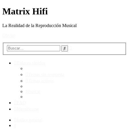
Matrix Hifi
La Realidad de la Reproducción Musical
Obviar
Búsqueda
Buscar
avanzada
Enlaces rápidos
Temas sin respuesta
Temas activos
Buscar
FAQ
Identificarse
Índice general
Buscar