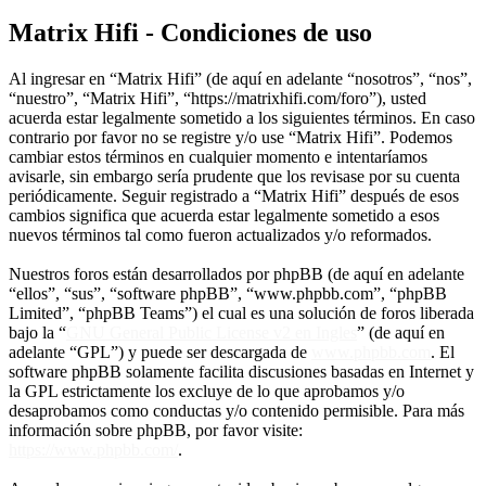
Matrix Hifi - Condiciones de uso
Al ingresar en “Matrix Hifi” (de aquí en adelante “nosotros”, “nos”,
“nuestro”, “Matrix Hifi”, “https://matrixhifi.com/foro”), usted
acuerda estar legalmente sometido a los siguientes términos. En caso
contrario por favor no se registre y/o use “Matrix Hifi”. Podemos
cambiar estos términos en cualquier momento e intentaríamos
avisarle, sin embargo sería prudente que los revisase por su cuenta
periódicamente. Seguir registrado a “Matrix Hifi” después de esos
cambios significa que acuerda estar legalmente sometido a esos
nuevos términos tal como fueron actualizados y/o reformados.
Nuestros foros están desarrollados por phpBB (de aquí en adelante
“ellos”, “sus”, “software phpBB”, “www.phpbb.com”, “phpBB
Limited”, “phpBB Teams”) el cual es una solución de foros liberada
bajo la “
GNU General Public License v2 en Ingles
” (de aquí en
adelante “GPL”) y puede ser descargada de
www.phpbb.com
. El
software phpBB solamente facilita discusiones basadas en Internet y
la GPL estrictamente los excluye de lo que aprobamos y/o
desaprobamos como conductas y/o contenido permisible. Para más
información sobre phpBB, por favor visite:
https://www.phpbb.com/
.