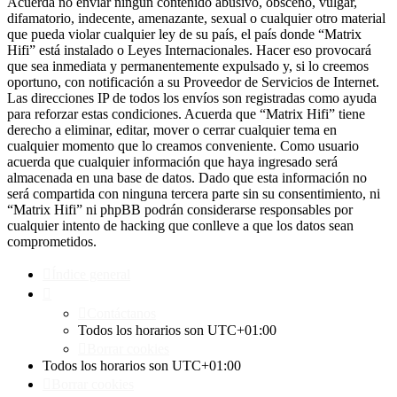
Acuerda no enviar ningun contenido abusivo, obsceno, vulgar,
difamatorio, indecente, amenazante, sexual o cualquier otro material
que pueda violar cualquier ley de su país, el país donde “Matrix
Hifi” está instalado o Leyes Internacionales. Hacer eso provocará
que sea inmediata y permanentemente expulsado y, si lo creemos
oportuno, con notificación a su Proveedor de Servicios de Internet.
Las direcciones IP de todos los envíos son registradas como ayuda
para reforzar estas condiciones. Acuerda que “Matrix Hifi” tiene
derecho a eliminar, editar, mover o cerrar cualquier tema en
cualquier momento que lo creamos conveniente. Como usuario
acuerda que cualquier información que haya ingresado será
almacenada en una base de datos. Dado que esta información no
será compartida con ninguna tercera parte sin su consentimiento, ni
“Matrix Hifi” ni phpBB podrán considerarse responsables por
cualquier intento de hacking que conlleve a que los datos sean
comprometidos.
Índice general
Contáctanos
Todos los horarios son
UTC+01:00
Borrar cookies
Todos los horarios son
UTC+01:00
Borrar cookies