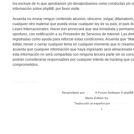
los excluye de lo que aprobamos y/o desaprobamos como conductas y/o c
información sobre phpBB, por favor visite:
https://www.phpbb.com/
.
Acuerda no enviar ningun contenido abusivo, obsceno, vulgar, difamatorio
cualquier otro material que pueda violar cualquier ley de su país, el país do
Leyes Internacionales. Hacer eso provocará que sea inmediata y permane
oportuno, con notificación a su Proveedor de Servicios de Internet. Las dir
registradas como ayuda para reforzar estas condiciones. Acuerda que “Matri
editar, mover o cerrar cualquier tema en cualquier momento que lo cream
acuerda que cualquier información que haya ingresado será almacenada 
esta información no será compartida con ninguna tercera parte sin su conse
podrán considerarse responsables por cualquier intento de hacking que co
comprometidos.
Índice general
Contáctanos
Borrar co
Desarrollado por
phpBB
® Forum Software © phpBB 
Matrix Edition by
Plantillas
Traducción al español por
phpBB España
Privacidad
|
Condiciones