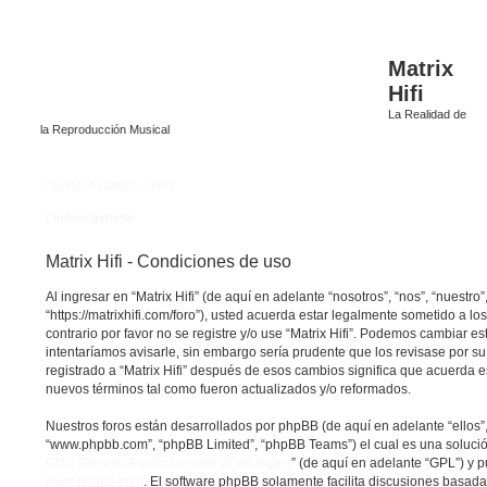
Matrix
Hifi
La Realidad de
la Reproducción Musical
Enlaces rápidos
FAQ
Índice general
Matrix Hifi - Condiciones de uso
Al ingresar en “Matrix Hifi” (de aquí en adelante “nosotros”, “nos”, “nuestro”, 
“https://matrixhifi.com/foro”), usted acuerda estar legalmente sometido a lo
contrario por favor no se registre y/o use “Matrix Hifi”. Podemos cambiar 
intentaríamos avisarle, sin embargo sería prudente que los revisase por s
registrado a “Matrix Hifi” después de esos cambios significa que acuerda 
nuevos términos tal como fueron actualizados y/o reformados.
Nuestros foros están desarrollados por phpBB (de aquí en adelante “ellos”,
“www.phpbb.com”, “phpBB Limited”, “phpBB Teams”) el cual es una solución 
GNU General Public License v2 en Ingles
” (de aquí en adelante “GPL”) y
www.phpbb.com
. El software phpBB solamente facilita discusiones basada