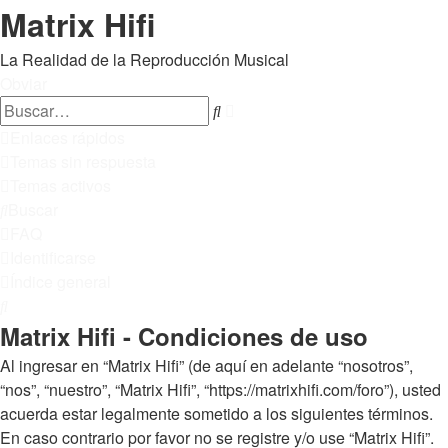
Matrix Hifi
La Realidad de la Reproducción Musical
Obviar
Búsqueda
Buscar
avanzada
Enlaces rápidos
Temas sin respuesta
Temas activos
Buscar
FAQ
Identificarse
Índice general
Buscar
Matrix Hifi - Condiciones de uso
Al ingresar en “Matrix Hifi” (de aquí en adelante “nosotros”,
“nos”, “nuestro”, “Matrix Hifi”, “https://matrixhifi.com/foro”), usted
acuerda estar legalmente sometido a los siguientes términos.
En caso contrario por favor no se registre y/o use “Matrix Hifi”.