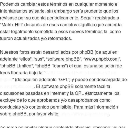
Podemos cambiar estos términos en cualquier momento e
intentaríamos avisarle, sin embargo sería prudente que los
revisase por su cuenta periódicamente. Seguir registrado a
“Matrix Hifi” después de esos cambios significa que acuerda
estar legalmente sometido a esos nuevos términos tal como
fueron actualizados y/o reformados.
Nuestros foros están desarrollados por phpBB (de aquí en
adelante “ellos”, “sus”, “software phpBB”, “www.phpbb.com”,
“phpBB Limited”, “phpBB Teams”) el cual es una solución de
foros liberada bajo la “
GNU General Public License v2 en
Ingles
” (de aquí en adelante “GPL”) y puede ser descargada de
www.phpbb.com
. El software phpBB solamente facilita
discusiones basadas en Internet y la GPL estrictamente los
excluye de lo que aprobamos y/o desaprobamos como
conductas y/o contenido permisible. Para más información
sobre phpBB, por favor visite:
https://www.phpbb.com/
.
Acuerda no enviar ningun contenido abusivo, obsceno, vulgar,