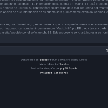
en adelante “su email”). La información de su cuenta en “Matrix Hifi” está protegida
 nombre de usuario, su contraseña y su dirección de e-mail requerida por “Matrix H
ene la opción de qué información en su cuenta será públicamente exhibida. Además, en
to está segura. Sin embargo, se recomienda que no emplee la misma contraseña en 
jo ninguna circunstancia ningún miembro “Matrix Hifi”, phpBB u otra tercera parte,
traseña” provisto por el software phpBB. Este proceso le solicitará ingresar su no
Desarrollado por
phpBB
® Forum Software © phpBB Limited
Matrix Edition by
Plantillas
Traducción al español por
phpBB España
Privacidad
|
Condiciones