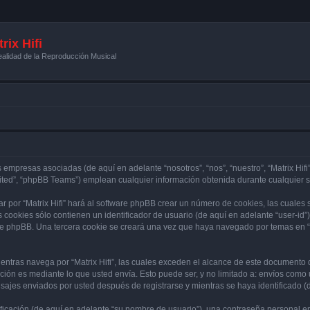
rix Hifi
alidad de la Reproducción Musical
s empresas asociadas (de aquí en adelante “nosotros”, “nos”, “nuestro”, “Matrix Hifi”
ited”, “phpBB Teams”) emplean cualquier información obtenida durante cualquier se
r por “Matrix Hifi” hará al software phpBB crear un número de cookies, las cuales
cookies sólo contienen un identificador de usuario (de aquí en adelante “user-id”)
re phpBB. Una tercera cookie se creará una vez que haya navegado por temas en “Mat
tras navega por “Matrix Hifi”, las cuales exceden el alcance de este documento q
ón es mediante lo que usted envía. Esto puede ser, y no limitado a: envíos como
ensajes enviados por usted después de registrarse y mientras se haya identificado 
cación (de aquí en adelante “su nombre de usuario”), una contraseña personal emp