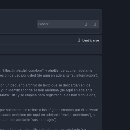
Buscar
Búsqueda avanza
Identificarse
, “https://matrixhifi.com/foro”) y phpBB (de aquí en adelante
sión de uso por usted (de aquí en adelante “su información”).
 son un pequeño archivo de texto que se descargan en los
 y un identificador de sesión anónima (de aquí en adelante
rix Hifi” y se emplea para registrar cuales han sido leídos,
ue solamente se refiere a las páginas creadas por el software
 usuario anónimo (de aquí en adelante “envíos anónimos”), su
(de aquí en adelante “sus mensajes”).
leada para la identificación (de aquí en adelante “su