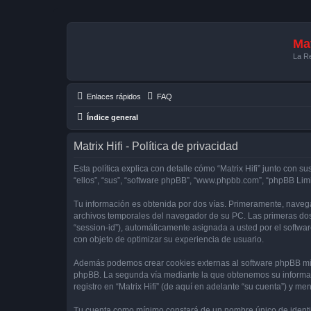
Mat
La Re
Enlaces rápidos
FAQ
Índice general
Matrix Hifi - Política de privacidad
Esta política explica con detalle cómo “Matrix Hifi” junto con su
“ellos”, “sus”, “software phpBB”, “www.phpbb.com”, “phpBB Lim
Tu información es obtenida por dos vías. Primeramente, navega
archivos temporales del navegador de su PC. Las primeras dos 
“session-id”), automáticamente asignada a usted por el softwa
con objeto de optimizar su experiencia de usuario.
Además podemos crear cookies externas al software phpBB mien
phpBB. La segunda vía mediante la que obtenemos su informaci
registro en “Matrix Hifi” (de aquí en adelante “su cuenta”) y m
Tu cuenta como mínimo constará de un nombre único de identifi