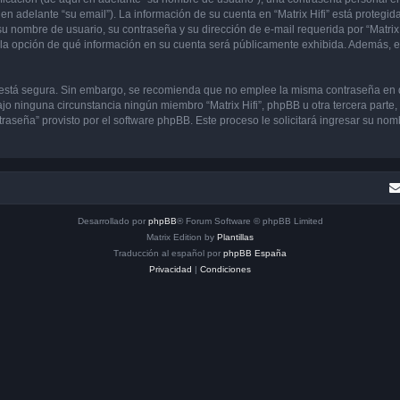
en adelante “su email”). La información de su cuenta en “Matrix Hifi” está protegida
 nombre de usuario, su contraseña y su dirección de e-mail requerida por “Matrix H
ene la opción de qué información en su cuenta será públicamente exhibida. Además, en
to está segura. Sin embargo, se recomienda que no emplee la misma contraseña en 
jo ninguna circunstancia ningún miembro “Matrix Hifi”, phpBB u otra tercera parte,
traseña” provisto por el software phpBB. Este proceso le solicitará ingresar su no
Desarrollado por
phpBB
® Forum Software © phpBB Limited
Matrix Edition by
Plantillas
Traducción al español por
phpBB España
Privacidad
|
Condiciones