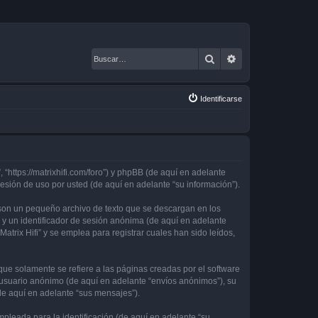
Buscar
Búsqueda avanza
Identificarse
, “https://matrixhifi.com/foro”) y phpBB (de aquí en adelante
sión de uso por usted (de aquí en adelante “su información”).
 son un pequeño archivo de texto que se descargan en los
 y un identificador de sesión anónima (de aquí en adelante
rix Hifi” y se emplea para registrar cuales han sido leídos,
ue solamente se refiere a las páginas creadas por el software
 usuario anónimo (de aquí en adelante “envíos anónimos”), su
(de aquí en adelante “sus mensajes”).
leada para la identificación (de aquí en adelante “su