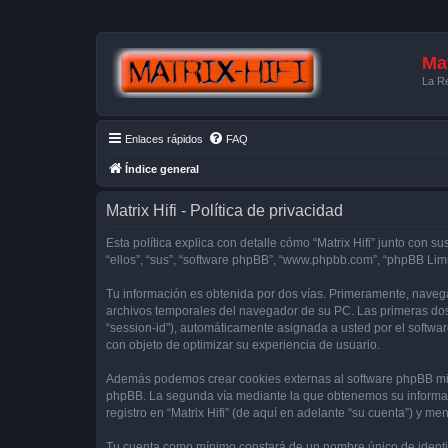
Mat
La Re
Enlaces rápidos
FAQ
Índice general
Matrix Hifi - Política de privacidad
Esta política explica con detalle cómo “Matrix Hifi” junto con su
“ellos”, “sus”, “software phpBB”, “www.phpbb.com”, “phpBB Lim
Tu información es obtenida por dos vías. Primeramente, navega
archivos temporales del navegador de su PC. Las primeras dos 
“session-id”), automáticamente asignada a usted por el softwa
con objeto de optimizar su experiencia de usuario.
Además podemos crear cookies externas al software phpBB mien
phpBB. La segunda vía mediante la que obtenemos su informaci
registro en “Matrix Hifi” (de aquí en adelante “su cuenta”) y m
Tu cuenta como mínimo constará de un nombre único de identifi