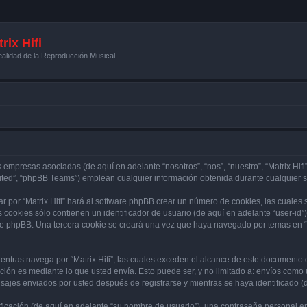
rix Hifi
alidad de la Reproducción Musical
s empresas asociadas (de aquí en adelante “nosotros”, “nos”, “nuestro”, “Matrix Hifi”
ited”, “phpBB Teams”) emplean cualquier información obtenida durante cualquier se
r por “Matrix Hifi” hará al software phpBB crear un número de cookies, las cuales
cookies sólo contienen un identificador de usuario (de aquí en adelante “user-id”)
re phpBB. Una tercera cookie se creará una vez que haya navegado por temas en “Mat
tras navega por “Matrix Hifi”, las cuales exceden el alcance de este documento q
ón es mediante lo que usted envía. Esto puede ser, y no limitado a: envíos como
ensajes enviados por usted después de registrarse y mientras se haya identificado 
cación (de aquí en adelante “su nombre de usuario”), una contraseña personal emp