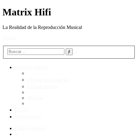
Matrix Hifi
La Realidad de la Reproducción Musical
Obviar
Búsqueda
Buscar
avanzada
Enlaces rápidos
Temas sin respuesta
Temas activos
Buscar
FAQ
Identificarse
Índice general
Buscar