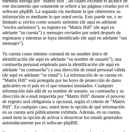
mientras navega por “Matrix Hifi”, las cuales exceden el alcance de
este documento que solamente se refiere a las páginas creadas por el
software phpBB. La segunda vía mediante la que obtenemos su
información es mediante lo que usted envía. Esto puede ser, y no
limitado a: envíos como usuario anónimo (de aquí en adelante
“envíos anónimos”), su registro en “Matrix Hifi” (de aquí en
adelante “su cuenta”) y mensajes enviados por usted después de
registrarse y mientras se haya identificado (de aquí en adelante “sus
mensajes”).
Tu cuenta como mínimo constará de un nombre único de
identificación (de aquí en adelante “su nombre de usuario”), una
contraseña personal empleada para la identificación (de aquí en
adelante “su contraseña”) y una dirección de email personal válida
(de aquí en adelante “su email”). La información de su cuenta en
“Matrix Hifi” está protegida por las leyes de protección de datos
aplicables en el país en el que estamos instalados. Cualquier
información más allá de su nombre de usuario, su contraseña y su
dirección de e-mail requerida por “Matrix Hifi” durante el proceso
de registro será obligatoria u opcional, según el criterio de “Matrix
Hifi”. En cualquier caso, usted tiene la opción de qué información
en su cuenta será públicamente exhibida. Además, en su cuenta,
usted tiene la opción de activar o desactivar los emails generados
automáticamente por el software phpBB.