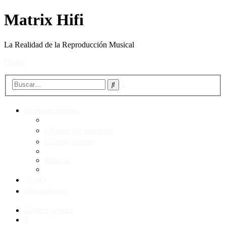
Matrix Hifi
La Realidad de la Reproducción Musical
Obviar
Búsqueda
Buscar
avanzada
Enlaces rápidos
Temas sin respuesta
Temas activos
Buscar
FAQ
Identificarse
Índice general
Buscar