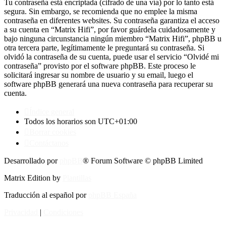
Tu contraseña está encriptada (cifrado de una vía) por lo tanto está
segura. Sin embargo, se recomienda que no emplee la misma
contraseña en diferentes websites. Su contraseña garantiza el acceso
a su cuenta en “Matrix Hifi”, por favor guárdela cuidadosamente y
bajo ninguna circunstancia ningún miembro “Matrix Hifi”, phpBB u
otra tercera parte, legítimamente le preguntará su contraseña. Si
olvidó la contraseña de su cuenta, puede usar el servicio “Olvidé mi
contraseña” provisto por el software phpBB. Este proceso le
solicitará ingresar su nombre de usuario y su email, luego el
software phpBB generará una nueva contraseña para recuperar su
cuenta.
Índice general
Todos los horarios son
UTC+01:00
Borrar cookies
Contáctanos
Desarrollado por
phpBB
® Forum Software © phpBB Limited
Matrix Edition by
Plantillas
Traducción al español por
phpBB España
Privacidad
|
Condiciones