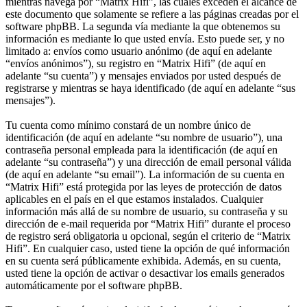
mientras navega por “Matrix Hifi”, las cuales exceden el alcance de
este documento que solamente se refiere a las páginas creadas por el
software phpBB. La segunda vía mediante la que obtenemos su
información es mediante lo que usted envía. Esto puede ser, y no
limitado a: envíos como usuario anónimo (de aquí en adelante
“envíos anónimos”), su registro en “Matrix Hifi” (de aquí en
adelante “su cuenta”) y mensajes enviados por usted después de
registrarse y mientras se haya identificado (de aquí en adelante “sus
mensajes”).
Tu cuenta como mínimo constará de un nombre único de
identificación (de aquí en adelante “su nombre de usuario”), una
contraseña personal empleada para la identificación (de aquí en
adelante “su contraseña”) y una dirección de email personal válida
(de aquí en adelante “su email”). La información de su cuenta en
“Matrix Hifi” está protegida por las leyes de protección de datos
aplicables en el país en el que estamos instalados. Cualquier
información más allá de su nombre de usuario, su contraseña y su
dirección de e-mail requerida por “Matrix Hifi” durante el proceso
de registro será obligatoria u opcional, según el criterio de “Matrix
Hifi”. En cualquier caso, usted tiene la opción de qué información
en su cuenta será públicamente exhibida. Además, en su cuenta,
usted tiene la opción de activar o desactivar los emails generados
automáticamente por el software phpBB.