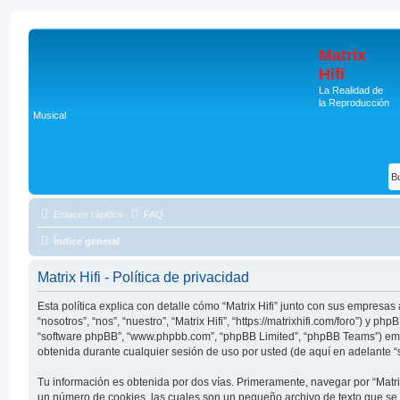
Matrix
Hifi
La Realidad de
la Reproducción
Musical
Enlaces rápidos
FAQ
Índice general
Matrix Hifi - Política de privacidad
Esta política explica con detalle cómo “Matrix Hifi” junto con sus empresa
“nosotros”, “nos”, “nuestro”, “Matrix Hifi”, “https://matrixhifi.com/foro”) y ph
“software phpBB”, “www.phpbb.com”, “phpBB Limited”, “phpBB Teams”) em
obtenida durante cualquier sesión de uso por usted (de aquí en adelante “
Tu información es obtenida por dos vías. Primeramente, navegar por “Matrix
un número de cookies, las cuales son un pequeño archivo de texto que se