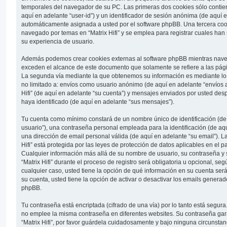
temporales del navegador de su PC. Las primeras dos cookies sólo contien
aquí en adelante “user-id”) y un identificador de sesión anónima (de aquí e
automáticamente asignada a usted por el software phpBB. Una tercera coo
navegado por temas en “Matrix Hifi” y se emplea para registrar cuales han 
su experiencia de usuario.
Además podemos crear cookies externas al software phpBB mientras navega 
exceden el alcance de este documento que solamente se refiere a las pág
La segunda vía mediante la que obtenemos su información es mediante lo 
no limitado a: envíos como usuario anónimo (de aquí en adelante “envíos a
Hifi” (de aquí en adelante “su cuenta”) y mensajes enviados por usted desp
haya identificado (de aquí en adelante “sus mensajes”).
Tu cuenta como mínimo constará de un nombre único de identificación (de
usuario”), una contraseña personal empleada para la identificación (de aq
una dirección de email personal válida (de aquí en adelante “su email”). L
Hifi” está protegida por las leyes de protección de datos aplicables en el p
Cualquier información más allá de su nombre de usuario, su contraseña y 
“Matrix Hifi” durante el proceso de registro será obligatoria u opcional, según
cualquier caso, usted tiene la opción de qué información en su cuenta se
su cuenta, usted tiene la opción de activar o desactivar los emails genera
phpBB.
Tu contraseña está encriptada (cifrado de una vía) por lo tanto está segu
no emplee la misma contraseña en diferentes websites. Su contraseña gar
“Matrix Hifi”, por favor guárdela cuidadosamente y bajo ninguna circunstan