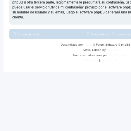
phpBB u otra tercera parte, legítimamente le preguntará su contraseña. Si 
puede usar el servicio “Olvidé mi contraseña” provisto por el software phpB
su nombre de usuario y su email, luego el software phpBB generará una n
cuenta.
Índice general
Contáctanos
Borrar co
Desarrollado por
phpBB
® Forum Software © phpBB 
Matrix Edition by
Plantillas
Traducción al español por
phpBB España
Privacidad
|
Condiciones