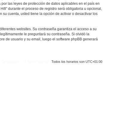
 por las leyes de protección de datos aplicables en el país en
ifi” durante el proceso de registro será obligatoria u opcional,
 su cuenta, usted tiene la opción de activar o desactivar los
diferentes websites. Su contraseña garantiza el acceso a su
 legítimamente le preguntará su contraseña. Si olvidó la
mbre de usuario y su email, luego el software phpBB generará
Contáctanos
Borrar cookies
Todos los horarios son
UTC+01:00