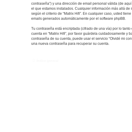
contraseña”) y una dirección de email personal válida (de aquí 
el que estamos instalados. Cualquier información más allá de su
según el criterio de “Matrix Hifi”. En cualquier caso, usted ti
emails generados automáticamente por el software phpBB.
Tu contraseña está encriptada (cifrado de una vía) por lo tan
cuenta en “Matrix Hifi”, por favor guárdela cuidadosamente y ba
contraseña de su cuenta, puede usar el servicio “Olvidé mi con
una nueva contraseña para recuperar su cuenta.
Índice general