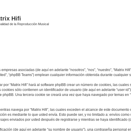
rix Hifi
alidad de la Reproducción Musical
s empresas asociadas (de aquí en adelante “nosotros”, “nos”, “nuestro”, “Matrix Hifi”
ited”, “phpBB Teams”) emplean cualquier información obtenida durante cualquier se
r por “Matrix Hifi” hará al software phpBB crear un número de cookies, las cuales
cookies sólo contienen un identificador de usuario (de aquí en adelante “user-id”)
re phpBB. Una tercera cookie se creará una vez que haya navegado por temas en “Mat
tras navega por “Matrix Hifi”, las cuales exceden el alcance de este documento q
ón es mediante lo que usted envía. Esto puede ser, y no limitado a: envíos como
ensajes enviados por usted después de registrarse y mientras se haya identificado 
cación (de aquí en adelante “su nombre de usuario”), una contraseña personal emp