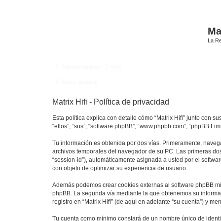
Mat
La Re
Enlaces rápidos
FAQ
Índice general
Matrix Hifi - Política de privacidad
Esta política explica con detalle cómo “Matrix Hifi” junto con su
“ellos”, “sus”, “software phpBB”, “www.phpbb.com”, “phpBB Lim
Tu información es obtenida por dos vías. Primeramente, navega
archivos temporales del navegador de su PC. Las primeras dos 
“session-id”), automáticamente asignada a usted por el softwa
con objeto de optimizar su experiencia de usuario.
Además podemos crear cookies externas al software phpBB mien
phpBB. La segunda vía mediante la que obtenemos su informaci
registro en “Matrix Hifi” (de aquí en adelante “su cuenta”) y m
Tu cuenta como mínimo constará de un nombre único de identifi