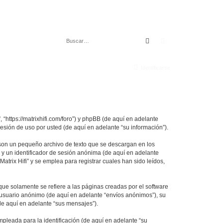
Buscar
Búsqueda avanza
Identificarse
, “https://matrixhifi.com/foro”) y phpBB (de aquí en adelante
sión de uso por usted (de aquí en adelante “su información”).
 son un pequeño archivo de texto que se descargan en los
 y un identificador de sesión anónima (de aquí en adelante
rix Hifi” y se emplea para registrar cuales han sido leídos,
ue solamente se refiere a las páginas creadas por el software
 usuario anónimo (de aquí en adelante “envíos anónimos”), su
(de aquí en adelante “sus mensajes”).
leada para la identificación (de aquí en adelante “su