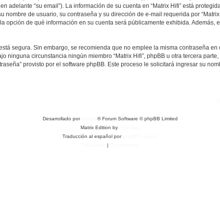
en adelante “su email”). La información de su cuenta en “Matrix Hifi” está protegida
 nombre de usuario, su contraseña y su dirección de e-mail requerida por “Matrix H
ene la opción de qué información en su cuenta será públicamente exhibida. Además, en
to está segura. Sin embargo, se recomienda que no emplee la misma contraseña en 
jo ninguna circunstancia ningún miembro “Matrix Hifi”, phpBB u otra tercera parte,
traseña” provisto por el software phpBB. Este proceso le solicitará ingresar su no
Desarrollado por
phpBB
® Forum Software © phpBB Limited
Matrix Edition by
Plantillas
Traducción al español por
phpBB España
Privacidad
|
Condiciones