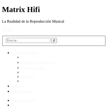
Matrix Hifi
La Realidad de la Reproducción Musical
Obviar
Búsqueda
Buscar
avanzada
Enlaces rápidos
Temas sin respuesta
Temas activos
Buscar
FAQ
Identificarse
Índice general
Buscar