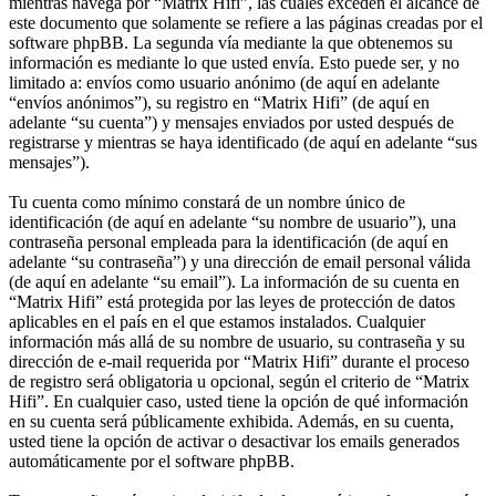
mientras navega por “Matrix Hifi”, las cuales exceden el alcance de
este documento que solamente se refiere a las páginas creadas por el
software phpBB. La segunda vía mediante la que obtenemos su
información es mediante lo que usted envía. Esto puede ser, y no
limitado a: envíos como usuario anónimo (de aquí en adelante
“envíos anónimos”), su registro en “Matrix Hifi” (de aquí en
adelante “su cuenta”) y mensajes enviados por usted después de
registrarse y mientras se haya identificado (de aquí en adelante “sus
mensajes”).
Tu cuenta como mínimo constará de un nombre único de
identificación (de aquí en adelante “su nombre de usuario”), una
contraseña personal empleada para la identificación (de aquí en
adelante “su contraseña”) y una dirección de email personal válida
(de aquí en adelante “su email”). La información de su cuenta en
“Matrix Hifi” está protegida por las leyes de protección de datos
aplicables en el país en el que estamos instalados. Cualquier
información más allá de su nombre de usuario, su contraseña y su
dirección de e-mail requerida por “Matrix Hifi” durante el proceso
de registro será obligatoria u opcional, según el criterio de “Matrix
Hifi”. En cualquier caso, usted tiene la opción de qué información
en su cuenta será públicamente exhibida. Además, en su cuenta,
usted tiene la opción de activar o desactivar los emails generados
automáticamente por el software phpBB.