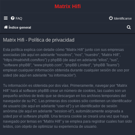
Matrix Hifi
FAQ
Identificarse
B
Índice general
u
Matrix Hifi - Política de privacidad
s
c
Esta política explica con detalle cómo “Matrix Hifi” junto con sus empresas
asociadas (de aquí en adelante “nosotros”, “nos”, “nuestro”, “Matrix Hifi”,
a
“https://matrixhifi.com/foro”) y phpBB (de aquí en adelante “ellos”, “sus”,
r
“software phpBB”, “www.phpbb.com”, “phpBB Limited”, “phpBB Teams”)
emplean cualquier información obtenida durante cualquier sesión de uso por
usted (de aquí en adelante “su información”).
Tu información es obtenida por dos vías. Primeramente, navegar por “Matrix
Hifi” hará al software phpBB crear un número de cookies, las cuales son un
pequeño archivo de texto que se descargan en los archivos temporales del
navegador de su PC. Las primeras dos cookies sólo contienen un identificador
de usuario (de aquí en adelante “user-id”) y un identificador de sesión
anónima (de aquí en adelante “session-id”), automáticamente asignada a
usted por el software phpBB. Una tercera cookie se creará una vez que haya
navegado por temas en “Matrix Hifi” y se emplea para registrar cuales han sido
leídos, con objeto de optimizar su experiencia de usuario.