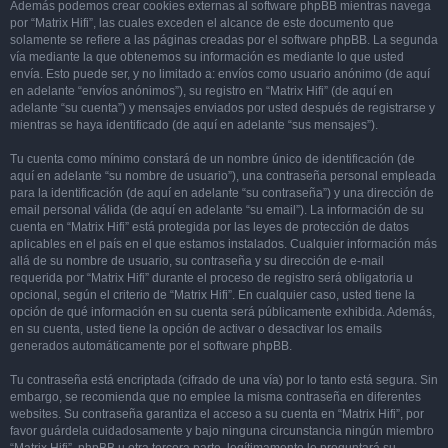
Además podemos crear cookies externas al software phpBB mientras navega
por “Matrix Hifi”, las cuales exceden el alcance de este documento que
solamente se refiere a las páginas creadas por el software phpBB. La segunda
vía mediante la que obtenemos su información es mediante lo que usted
envía. Esto puede ser, y no limitado a: envíos como usuario anónimo (de aquí
en adelante “envíos anónimos”), su registro en “Matrix Hifi” (de aquí en
adelante “su cuenta”) y mensajes enviados por usted después de registrarse y
mientras se haya identificado (de aquí en adelante “sus mensajes”).
Tu cuenta como mínimo constará de un nombre único de identificación (de
aquí en adelante “su nombre de usuario”), una contraseña personal empleada
para la identificación (de aquí en adelante “su contraseña”) y una dirección de
email personal válida (de aquí en adelante “su email”). La información de su
cuenta en “Matrix Hifi” está protegida por las leyes de protección de datos
aplicables en el país en el que estamos instalados. Cualquier información más
allá de su nombre de usuario, su contraseña y su dirección de e-mail
requerida por “Matrix Hifi” durante el proceso de registro será obligatoria u
opcional, según el criterio de “Matrix Hifi”. En cualquier caso, usted tiene la
opción de qué información en su cuenta será públicamente exhibida. Además,
en su cuenta, usted tiene la opción de activar o desactivar los emails
generados automáticamente por el software phpBB.
Tu contraseña está encriptada (cifrado de una vía) por lo tanto está segura. Sin
embargo, se recomienda que no emplee la misma contraseña en diferentes
websites. Su contraseña garantiza el acceso a su cuenta en “Matrix Hifi”, por
favor guárdela cuidadosamente y bajo ninguna circunstancia ningún miembro