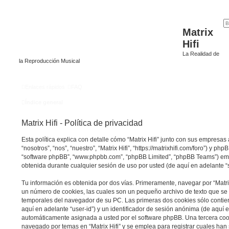
Matrix
Hifi
La Realidad de
la Reproducción Musical
Enlaces rápidos
FAQ
Índice general
Matrix Hifi - Política de privacidad
Esta política explica con detalle cómo “Matrix Hifi” junto con sus empresa
“nosotros”, “nos”, “nuestro”, “Matrix Hifi”, “https://matrixhifi.com/foro”) y ph
“software phpBB”, “www.phpbb.com”, “phpBB Limited”, “phpBB Teams”) em
obtenida durante cualquier sesión de uso por usted (de aquí en adelante “
Tu información es obtenida por dos vías. Primeramente, navegar por “Matrix
un número de cookies, las cuales son un pequeño archivo de texto que se
temporales del navegador de su PC. Las primeras dos cookies sólo contien
aquí en adelante “user-id”) y un identificador de sesión anónima (de aquí e
automáticamente asignada a usted por el software phpBB. Una tercera coo
navegado por temas en “Matrix Hifi” y se emplea para registrar cuales han 