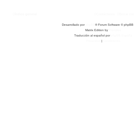
Índice general
Contáctanos
Borrar co
Desarrollado por
phpBB
® Forum Software © phpBB 
Matrix Edition by
Plantillas
Traducción al español por
phpBB España
Privacidad
|
Condiciones