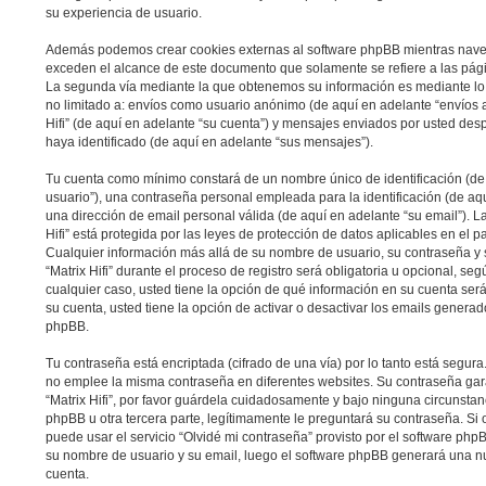
su experiencia de usuario.
Además podemos crear cookies externas al software phpBB mientras navega 
exceden el alcance de este documento que solamente se refiere a las pág
La segunda vía mediante la que obtenemos su información es mediante lo 
no limitado a: envíos como usuario anónimo (de aquí en adelante “envíos a
Hifi” (de aquí en adelante “su cuenta”) y mensajes enviados por usted desp
haya identificado (de aquí en adelante “sus mensajes”).
Tu cuenta como mínimo constará de un nombre único de identificación (de
usuario”), una contraseña personal empleada para la identificación (de aq
una dirección de email personal válida (de aquí en adelante “su email”). L
Hifi” está protegida por las leyes de protección de datos aplicables en el p
Cualquier información más allá de su nombre de usuario, su contraseña y 
“Matrix Hifi” durante el proceso de registro será obligatoria u opcional, según
cualquier caso, usted tiene la opción de qué información en su cuenta se
su cuenta, usted tiene la opción de activar o desactivar los emails genera
phpBB.
Tu contraseña está encriptada (cifrado de una vía) por lo tanto está segu
no emplee la misma contraseña en diferentes websites. Su contraseña gar
“Matrix Hifi”, por favor guárdela cuidadosamente y bajo ninguna circunstan
phpBB u otra tercera parte, legítimamente le preguntará su contraseña. Si 
puede usar el servicio “Olvidé mi contraseña” provisto por el software phpB
su nombre de usuario y su email, luego el software phpBB generará una n
cuenta.