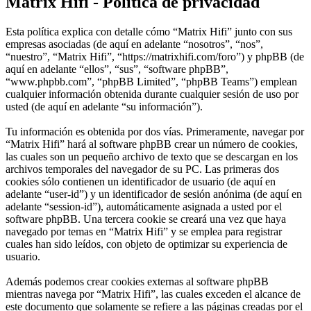
Matrix Hifi - Política de privacidad
Esta política explica con detalle cómo “Matrix Hifi” junto con sus
empresas asociadas (de aquí en adelante “nosotros”, “nos”,
“nuestro”, “Matrix Hifi”, “https://matrixhifi.com/foro”) y phpBB (de
aquí en adelante “ellos”, “sus”, “software phpBB”,
“www.phpbb.com”, “phpBB Limited”, “phpBB Teams”) emplean
cualquier información obtenida durante cualquier sesión de uso por
usted (de aquí en adelante “su información”).
Tu información es obtenida por dos vías. Primeramente, navegar por
“Matrix Hifi” hará al software phpBB crear un número de cookies,
las cuales son un pequeño archivo de texto que se descargan en los
archivos temporales del navegador de su PC. Las primeras dos
cookies sólo contienen un identificador de usuario (de aquí en
adelante “user-id”) y un identificador de sesión anónima (de aquí en
adelante “session-id”), automáticamente asignada a usted por el
software phpBB. Una tercera cookie se creará una vez que haya
navegado por temas en “Matrix Hifi” y se emplea para registrar
cuales han sido leídos, con objeto de optimizar su experiencia de
usuario.
Además podemos crear cookies externas al software phpBB
mientras navega por “Matrix Hifi”, las cuales exceden el alcance de
este documento que solamente se refiere a las páginas creadas por el