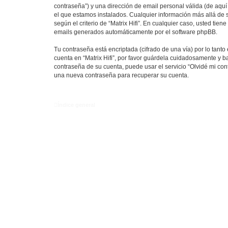
contraseña”) y una dirección de email personal válida (de aquí 
el que estamos instalados. Cualquier información más allá de su
según el criterio de “Matrix Hifi”. En cualquier caso, usted ti
emails generados automáticamente por el software phpBB.
Tu contraseña está encriptada (cifrado de una vía) por lo tan
cuenta en “Matrix Hifi”, por favor guárdela cuidadosamente y ba
contraseña de su cuenta, puede usar el servicio “Olvidé mi con
una nueva contraseña para recuperar su cuenta.
Índice general