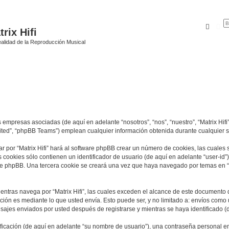
Busca
Bú
rix Hifi
alidad de la Reproducción Musical
s empresas asociadas (de aquí en adelante “nosotros”, “nos”, “nuestro”, “Matrix Hifi”
ited”, “phpBB Teams”) emplean cualquier información obtenida durante cualquier se
r por “Matrix Hifi” hará al software phpBB crear un número de cookies, las cuales
cookies sólo contienen un identificador de usuario (de aquí en adelante “user-id”)
re phpBB. Una tercera cookie se creará una vez que haya navegado por temas en “Mat
tras navega por “Matrix Hifi”, las cuales exceden el alcance de este documento q
ón es mediante lo que usted envía. Esto puede ser, y no limitado a: envíos como
ensajes enviados por usted después de registrarse y mientras se haya identificado 
cación (de aquí en adelante “su nombre de usuario”), una contraseña personal emp