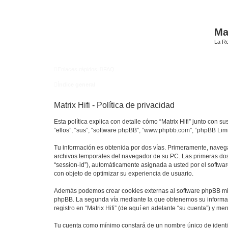
Mat
La Re
Enlaces rápidos
FAQ
Índice general
Matrix Hifi - Política de privacidad
Esta política explica con detalle cómo “Matrix Hifi” junto con su
“ellos”, “sus”, “software phpBB”, “www.phpbb.com”, “phpBB Lim
Tu información es obtenida por dos vías. Primeramente, navega
archivos temporales del navegador de su PC. Las primeras dos 
“session-id”), automáticamente asignada a usted por el softwa
con objeto de optimizar su experiencia de usuario.
Además podemos crear cookies externas al software phpBB mien
phpBB. La segunda vía mediante la que obtenemos su informaci
registro en “Matrix Hifi” (de aquí en adelante “su cuenta”) y m
Tu cuenta como mínimo constará de un nombre único de identifi