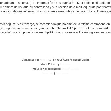
en adelante “su email”). La información de su cuenta en “Matrix Hifi” está protegida
 nombre de usuario, su contraseña y su dirección de e-mail requerida por “Matrix H
ene la opción de qué información en su cuenta será públicamente exhibida. Además, en
to está segura. Sin embargo, se recomienda que no emplee la misma contraseña en 
jo ninguna circunstancia ningún miembro “Matrix Hifi”, phpBB u otra tercera parte,
traseña” provisto por el software phpBB. Este proceso le solicitará ingresar su no
Desarrollado por
phpBB
® Forum Software © phpBB Limited
Matrix Edition by
Plantillas
Traducción al español por
phpBB España
Privacidad
|
Condiciones