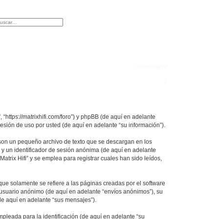
r
squeda avanzada
Identificarse
B
u
s
c
, “https://matrixhifi.com/foro”) y phpBB (de aquí en adelante
sión de uso por usted (de aquí en adelante “su información”).
a
r
 son un pequeño archivo de texto que se descargan en los
 y un identificador de sesión anónima (de aquí en adelante
rix Hifi” y se emplea para registrar cuales han sido leídos,
ue solamente se refiere a las páginas creadas por el software
 usuario anónimo (de aquí en adelante “envíos anónimos”), su
(de aquí en adelante “sus mensajes”).
leada para la identificación (de aquí en adelante “su