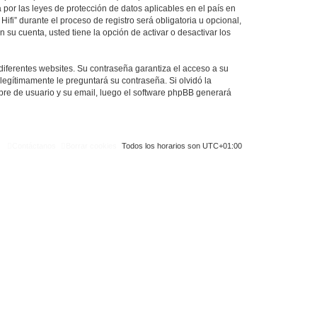
 por las leyes de protección de datos aplicables en el país en
ifi” durante el proceso de registro será obligatoria u opcional,
 su cuenta, usted tiene la opción de activar o desactivar los
diferentes websites. Su contraseña garantiza el acceso a su
 legítimamente le preguntará su contraseña. Si olvidó la
mbre de usuario y su email, luego el software phpBB generará
Contáctanos
Borrar cookies
Todos los horarios son
UTC+01:00