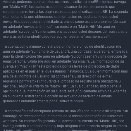
Además podemos crear cookies externas al software phpBB mientras navega
por “Matrix Hifi”, las cuales exceden el alcance de este documento que
solamente se refiere a las páginas creadas por el software phpBB. La segunda
vía mediante la que obtenemos su información es mediante lo que usted
envía. Esto puede ser, y no limitado a: envíos como usuario anónimo (de aquí
en adelante “envíos anónimos”), su registro en “Matrix Hifi” (de aquí en
adelante “su cuenta”) y mensajes enviados por usted después de registrarse y
mientras se haya identificado (de aquí en adelante “sus mensajes”).
Tu cuenta como mínimo constará de un nombre único de identificación (de
aquí en adelante “su nombre de usuario”), una contraseña personal empleada
para la identificación (de aquí en adelante “su contraseña”) y una dirección de
email personal válida (de aquí en adelante “su email”). La información de su
cuenta en “Matrix Hifi” está protegida por las leyes de protección de datos
aplicables en el país en el que estamos instalados. Cualquier información más
allá de su nombre de usuario, su contraseña y su dirección de e-mail
requerida por “Matrix Hifi” durante el proceso de registro será obligatoria u
opcional, según el criterio de “Matrix Hifi”. En cualquier caso, usted tiene la
opción de qué información en su cuenta será públicamente exhibida. Además,
en su cuenta, usted tiene la opción de activar o desactivar los emails
generados automáticamente por el software phpBB.
Tu contraseña está encriptada (cifrado de una vía) por lo tanto está segura. Sin
embargo, se recomienda que no emplee la misma contraseña en diferentes
websites. Su contraseña garantiza el acceso a su cuenta en “Matrix Hifi”, por
favor guárdela cuidadosamente y bajo ninguna circunstancia ningún miembro