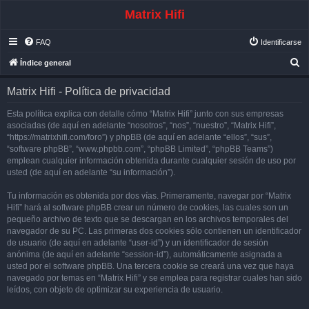
Matrix Hifi
FAQ
Identificarse
B
Índice general
u
Matrix Hifi - Política de privacidad
s
c
Esta política explica con detalle cómo “Matrix Hifi” junto con sus empresas
asociadas (de aquí en adelante “nosotros”, “nos”, “nuestro”, “Matrix Hifi”,
a
“https://matrixhifi.com/foro”) y phpBB (de aquí en adelante “ellos”, “sus”,
r
“software phpBB”, “www.phpbb.com”, “phpBB Limited”, “phpBB Teams”)
emplean cualquier información obtenida durante cualquier sesión de uso por
usted (de aquí en adelante “su información”).
Tu información es obtenida por dos vías. Primeramente, navegar por “Matrix
Hifi” hará al software phpBB crear un número de cookies, las cuales son un
pequeño archivo de texto que se descargan en los archivos temporales del
navegador de su PC. Las primeras dos cookies sólo contienen un identificador
de usuario (de aquí en adelante “user-id”) y un identificador de sesión
anónima (de aquí en adelante “session-id”), automáticamente asignada a
usted por el software phpBB. Una tercera cookie se creará una vez que haya
navegado por temas en “Matrix Hifi” y se emplea para registrar cuales han sido
leídos, con objeto de optimizar su experiencia de usuario.