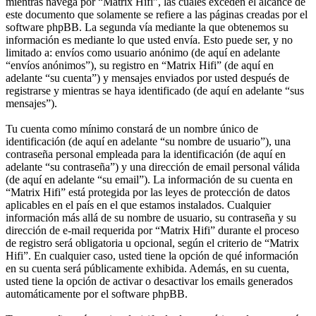
mientras navega por “Matrix Hifi”, las cuales exceden el alcance de
este documento que solamente se refiere a las páginas creadas por el
software phpBB. La segunda vía mediante la que obtenemos su
información es mediante lo que usted envía. Esto puede ser, y no
limitado a: envíos como usuario anónimo (de aquí en adelante
“envíos anónimos”), su registro en “Matrix Hifi” (de aquí en
adelante “su cuenta”) y mensajes enviados por usted después de
registrarse y mientras se haya identificado (de aquí en adelante “sus
mensajes”).
Tu cuenta como mínimo constará de un nombre único de
identificación (de aquí en adelante “su nombre de usuario”), una
contraseña personal empleada para la identificación (de aquí en
adelante “su contraseña”) y una dirección de email personal válida
(de aquí en adelante “su email”). La información de su cuenta en
“Matrix Hifi” está protegida por las leyes de protección de datos
aplicables en el país en el que estamos instalados. Cualquier
información más allá de su nombre de usuario, su contraseña y su
dirección de e-mail requerida por “Matrix Hifi” durante el proceso
de registro será obligatoria u opcional, según el criterio de “Matrix
Hifi”. En cualquier caso, usted tiene la opción de qué información
en su cuenta será públicamente exhibida. Además, en su cuenta,
usted tiene la opción de activar o desactivar los emails generados
automáticamente por el software phpBB.