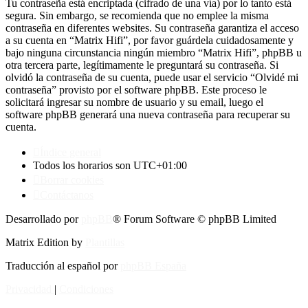
Tu contraseña está encriptada (cifrado de una vía) por lo tanto está
segura. Sin embargo, se recomienda que no emplee la misma
contraseña en diferentes websites. Su contraseña garantiza el acceso
a su cuenta en “Matrix Hifi”, por favor guárdela cuidadosamente y
bajo ninguna circunstancia ningún miembro “Matrix Hifi”, phpBB u
otra tercera parte, legítimamente le preguntará su contraseña. Si
olvidó la contraseña de su cuenta, puede usar el servicio “Olvidé mi
contraseña” provisto por el software phpBB. Este proceso le
solicitará ingresar su nombre de usuario y su email, luego el
software phpBB generará una nueva contraseña para recuperar su
cuenta.
Índice general
Todos los horarios son
UTC+01:00
Borrar cookies
Contáctanos
Desarrollado por
phpBB
® Forum Software © phpBB Limited
Matrix Edition by
Plantillas
Traducción al español por
phpBB España
Privacidad
|
Condiciones