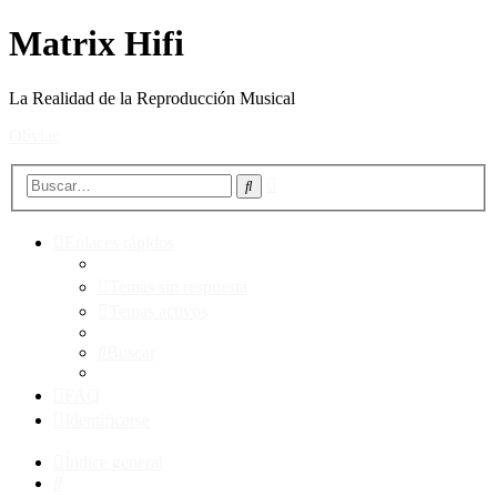
Matrix Hifi
La Realidad de la Reproducción Musical
Obviar
Búsqueda
Buscar
avanzada
Enlaces rápidos
Temas sin respuesta
Temas activos
Buscar
FAQ
Identificarse
Índice general
Buscar