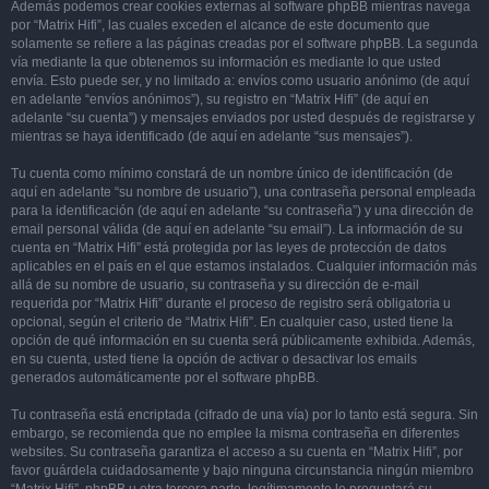
Además podemos crear cookies externas al software phpBB mientras navega
por “Matrix Hifi”, las cuales exceden el alcance de este documento que
solamente se refiere a las páginas creadas por el software phpBB. La segunda
vía mediante la que obtenemos su información es mediante lo que usted
envía. Esto puede ser, y no limitado a: envíos como usuario anónimo (de aquí
en adelante “envíos anónimos”), su registro en “Matrix Hifi” (de aquí en
adelante “su cuenta”) y mensajes enviados por usted después de registrarse y
mientras se haya identificado (de aquí en adelante “sus mensajes”).
Tu cuenta como mínimo constará de un nombre único de identificación (de
aquí en adelante “su nombre de usuario”), una contraseña personal empleada
para la identificación (de aquí en adelante “su contraseña”) y una dirección de
email personal válida (de aquí en adelante “su email”). La información de su
cuenta en “Matrix Hifi” está protegida por las leyes de protección de datos
aplicables en el país en el que estamos instalados. Cualquier información más
allá de su nombre de usuario, su contraseña y su dirección de e-mail
requerida por “Matrix Hifi” durante el proceso de registro será obligatoria u
opcional, según el criterio de “Matrix Hifi”. En cualquier caso, usted tiene la
opción de qué información en su cuenta será públicamente exhibida. Además,
en su cuenta, usted tiene la opción de activar o desactivar los emails
generados automáticamente por el software phpBB.
Tu contraseña está encriptada (cifrado de una vía) por lo tanto está segura. Sin
embargo, se recomienda que no emplee la misma contraseña en diferentes
websites. Su contraseña garantiza el acceso a su cuenta en “Matrix Hifi”, por
favor guárdela cuidadosamente y bajo ninguna circunstancia ningún miembro