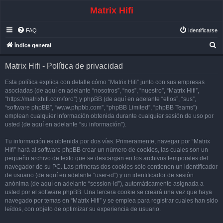
Matrix Hifi
FAQ
Identificarse
B
Índice general
u
Matrix Hifi - Política de privacidad
s
c
Esta política explica con detalle cómo “Matrix Hifi” junto con sus empresas
asociadas (de aquí en adelante “nosotros”, “nos”, “nuestro”, “Matrix Hifi”,
a
“https://matrixhifi.com/foro”) y phpBB (de aquí en adelante “ellos”, “sus”,
r
“software phpBB”, “www.phpbb.com”, “phpBB Limited”, “phpBB Teams”)
emplean cualquier información obtenida durante cualquier sesión de uso por
usted (de aquí en adelante “su información”).
Tu información es obtenida por dos vías. Primeramente, navegar por “Matrix
Hifi” hará al software phpBB crear un número de cookies, las cuales son un
pequeño archivo de texto que se descargan en los archivos temporales del
navegador de su PC. Las primeras dos cookies sólo contienen un identificador
de usuario (de aquí en adelante “user-id”) y un identificador de sesión
anónima (de aquí en adelante “session-id”), automáticamente asignada a
usted por el software phpBB. Una tercera cookie se creará una vez que haya
navegado por temas en “Matrix Hifi” y se emplea para registrar cuales han sido
leídos, con objeto de optimizar su experiencia de usuario.