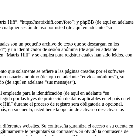
rix Hifi”, “https://matrixhifi.com/foro”) y phpBB (de aquí en adelante
alquier sesión de uso por usted (de aquí en adelante “su
uales son un pequeño archivo de texto que se descargan en los
d”) y un identificador de sesión anónima (de aquí en adelante
 “Matrix Hifi” y se emplea para registrar cuales han sido leídos, con
o que solamente se refiere a las páginas creadas por el software
omo usuario anónimo (de aquí en adelante “envíos anónimos”), su
ado (de aquí en adelante “sus mensajes”).
empleada para la identificación (de aquí en adelante “su
egida por las leyes de protección de datos aplicables en el país en el
Hifi” durante el proceso de registro será obligatoria u opcional,
s, en su cuenta, usted tiene la opción de activar o desactivar los
 diferentes websites. Su contraseña garantiza el acceso a su cuenta en
gítimamente le preguntará su contraseña. Si olvidó la contraseña de