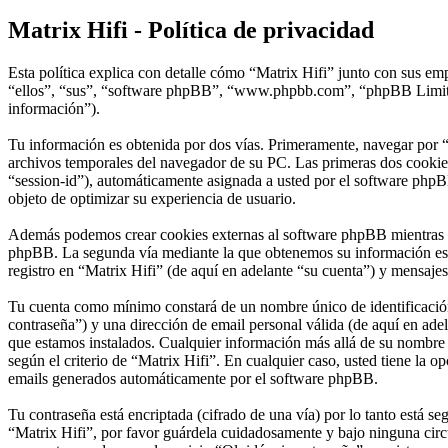
Matrix Hifi - Política de privacidad
Esta política explica con detalle cómo “Matrix Hifi” junto con sus em
“ellos”, “sus”, “software phpBB”, “www.phpbb.com”, “phpBB Limited
información”).
Tu información es obtenida por dos vías. Primeramente, navegar por “
archivos temporales del navegador de su PC. Las primeras dos cookies 
“session-id”), automáticamente asignada a usted por el software phpB
objeto de optimizar su experiencia de usuario.
Además podemos crear cookies externas al software phpBB mientras nav
phpBB. La segunda vía mediante la que obtenemos su información es m
registro en “Matrix Hifi” (de aquí en adelante “su cuenta”) y mensajes
Tu cuenta como mínimo constará de un nombre único de identificación 
contraseña”) y una dirección de email personal válida (de aquí en adel
que estamos instalados. Cualquier información más allá de su nombre de
según el criterio de “Matrix Hifi”. En cualquier caso, usted tiene la 
emails generados automáticamente por el software phpBB.
Tu contraseña está encriptada (cifrado de una vía) por lo tanto está 
“Matrix Hifi”, por favor guárdela cuidadosamente y bajo ninguna circ