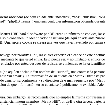
presas asociadas (de aquí en adelante “nosotros”, “nos”, “nuestro”, “Mat
”, “phpBB Teams”) emplean cualquier información obtenida durante cu
Matrix Hifi” hará al software phpBB crear un número de cookies, las c
sólo contienen un identificador de usuario (de aquí en adelante “user-i
B. Una tercera cookie se creará una vez que haya navegado por temas en
ega por “Matrix Hifi”, las cuales exceden el alcance de este document
ediante lo que usted envía. Esto puede ser, y no limitado a: envíos c
 enviados por usted después de registrarse y mientras se haya identific
(de aquí en adelante “su nombre de usuario”), una contraseña personal 
ante “su email”). La información de su cuenta en “Matrix Hifi” está prot
 usuario, su contraseña y su dirección de e-mail requerida por “Matrix 
opción de qué información en su cuenta será públicamente exhibida. Ademá
segura. Sin embargo, se recomienda que no emplee la misma contraseña en
unstancia ningún miembro “Matrix Hifi”, phpBB u otra tercera parte, le