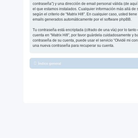
contraseña”) y una dirección de email personal válida (de aquí 
el que estamos instalados. Cualquier información más allá de su
según el criterio de “Matrix Hifi”. En cualquier caso, usted ti
emails generados automáticamente por el software phpBB.
Tu contraseña está encriptada (cifrado de una vía) por lo tan
cuenta en “Matrix Hifi”, por favor guárdela cuidadosamente y ba
contraseña de su cuenta, puede usar el servicio “Olvidé mi con
una nueva contraseña para recuperar su cuenta.
Índice general