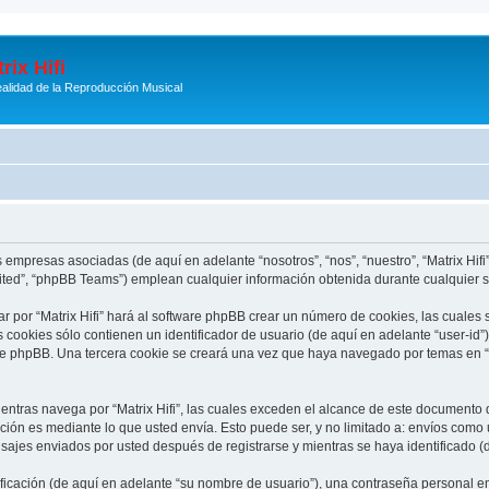
rix Hifi
alidad de la Reproducción Musical
s empresas asociadas (de aquí en adelante “nosotros”, “nos”, “nuestro”, “Matrix Hifi”
ited”, “phpBB Teams”) emplean cualquier información obtenida durante cualquier se
r por “Matrix Hifi” hará al software phpBB crear un número de cookies, las cuales
cookies sólo contienen un identificador de usuario (de aquí en adelante “user-id”)
re phpBB. Una tercera cookie se creará una vez que haya navegado por temas en “Mat
tras navega por “Matrix Hifi”, las cuales exceden el alcance de este documento q
ón es mediante lo que usted envía. Esto puede ser, y no limitado a: envíos como
ensajes enviados por usted después de registrarse y mientras se haya identificado 
cación (de aquí en adelante “su nombre de usuario”), una contraseña personal emp