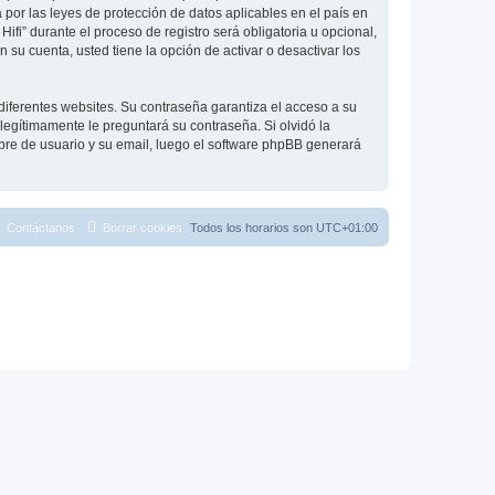
 por las leyes de protección de datos aplicables en el país en
ifi” durante el proceso de registro será obligatoria u opcional,
 su cuenta, usted tiene la opción de activar o desactivar los
diferentes websites. Su contraseña garantiza el acceso a su
 legítimamente le preguntará su contraseña. Si olvidó la
mbre de usuario y su email, luego el software phpBB generará
Contáctanos
Borrar cookies
Todos los horarios son
UTC+01:00