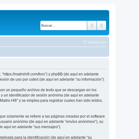
Buscar
Búsqueda avanza
Identificarse
, “https://matrixhifi.com/foro”) y phpBB (de aquí en adelante
sión de uso por usted (de aquí en adelante “su información”).
 son un pequeño archivo de texto que se descargan en los
 y un identificador de sesión anónima (de aquí en adelante
rix Hifi” y se emplea para registrar cuales han sido leídos,
ue solamente se refiere a las páginas creadas por el software
 usuario anónimo (de aquí en adelante “envíos anónimos”), su
(de aquí en adelante “sus mensajes”).
leada para la identificación (de aquí en adelante “su