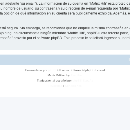
en adelante “su email”). La información de su cuenta en “Matrix Hifi” está protegida
 nombre de usuario, su contraseña y su dirección de e-mail requerida por “Matrix H
ene la opción de qué información en su cuenta será públicamente exhibida. Además, en
to está segura. Sin embargo, se recomienda que no emplee la misma contraseña en 
jo ninguna circunstancia ningún miembro “Matrix Hifi”, phpBB u otra tercera parte,
traseña” provisto por el software phpBB. Este proceso le solicitará ingresar su no
Desarrollado por
phpBB
® Forum Software © phpBB Limited
Matrix Edition by
Plantillas
Traducción al español por
phpBB España
Privacidad
|
Condiciones