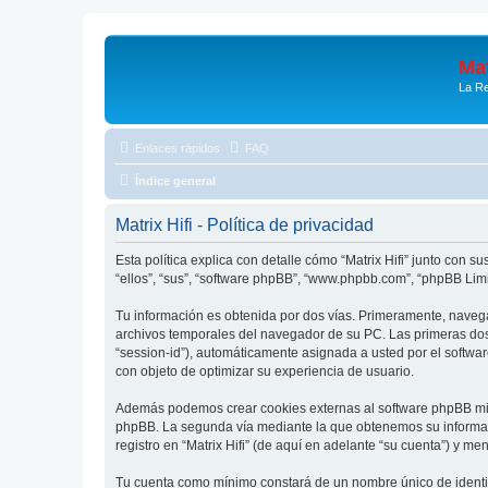
Mat
La Re
Enlaces rápidos
FAQ
Índice general
Matrix Hifi - Política de privacidad
Esta política explica con detalle cómo “Matrix Hifi” junto con su
“ellos”, “sus”, “software phpBB”, “www.phpbb.com”, “phpBB Lim
Tu información es obtenida por dos vías. Primeramente, navega
archivos temporales del navegador de su PC. Las primeras dos 
“session-id”), automáticamente asignada a usted por el softwa
con objeto de optimizar su experiencia de usuario.
Además podemos crear cookies externas al software phpBB mien
phpBB. La segunda vía mediante la que obtenemos su informaci
registro en “Matrix Hifi” (de aquí en adelante “su cuenta”) y m
Tu cuenta como mínimo constará de un nombre único de identifi