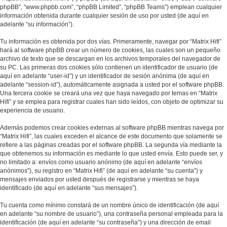
phpBB”, “www.phpbb.com”, “phpBB Limited”, “phpBB Teams”) emplean cualquier
información obtenida durante cualquier sesión de uso por usted (de aquí en
adelante “su información”).
Tu información es obtenida por dos vías. Primeramente, navegar por “Matrix Hifi”
hará al software phpBB crear un número de cookies, las cuales son un pequeño
archivo de texto que se descargan en los archivos temporales del navegador de
su PC. Las primeras dos cookies sólo contienen un identificador de usuario (de
aquí en adelante “user-id”) y un identificador de sesión anónima (de aquí en
adelante “session-id”), automáticamente asignada a usted por el software phpBB.
Una tercera cookie se creará una vez que haya navegado por temas en “Matrix
Hifi” y se emplea para registrar cuales han sido leídos, con objeto de optimizar su
experiencia de usuario.
Además podemos crear cookies externas al software phpBB mientras navega por
“Matrix Hifi”, las cuales exceden el alcance de este documento que solamente se
refiere a las páginas creadas por el software phpBB. La segunda vía mediante la
que obtenemos su información es mediante lo que usted envía. Esto puede ser, y
no limitado a: envíos como usuario anónimo (de aquí en adelante “envíos
anónimos”), su registro en “Matrix Hifi” (de aquí en adelante “su cuenta”) y
mensajes enviados por usted después de registrarse y mientras se haya
identificado (de aquí en adelante “sus mensajes”).
Tu cuenta como mínimo constará de un nombre único de identificación (de aquí
en adelante “su nombre de usuario”), una contraseña personal empleada para la
identificación (de aquí en adelante “su contraseña”) y una dirección de email