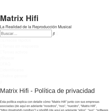
Matrix Hifi
La Realidad de la Reproducción Musical
Buscar
Búsqueda
avanzada
Enlaces rápidos
Temas sin respuesta
Temas activos
Buscar
FAQ
Identificarse
Índice general
Buscar
Matrix Hifi - Política de privacidad
Esta política explica con detalle cómo “Matrix Hifi” junto con sus empresas
asociadas (de aquí en adelante “nosotros”, “nos”, “nuestro”, “Matrix Hifi”,
“https://matrixhifi.com/foro”) y phpBB (de aquí en adelante “ellos”, “sus”, “software