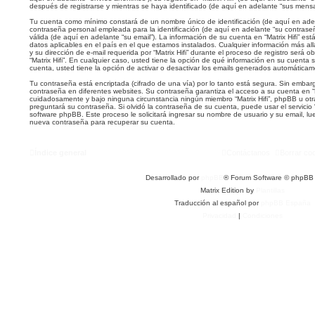
después de registrarse y mientras se haya identificado (de aquí en adelante “sus mensa
Tu cuenta como mínimo constará de un nombre único de identificación (de aquí en ade
contraseña personal empleada para la identificación (de aquí en adelante “su contraseñ
válida (de aquí en adelante “su email”). La información de su cuenta en “Matrix Hifi” est
datos aplicables en el país en el que estamos instalados. Cualquier información más a
y su dirección de e-mail requerida por “Matrix Hifi” durante el proceso de registro será ob
“Matrix Hifi”. En cualquier caso, usted tiene la opción de qué información en su cuent
cuenta, usted tiene la opción de activar o desactivar los emails generados automática
Tu contraseña está encriptada (cifrado de una vía) por lo tanto está segura. Sin emb
contraseña en diferentes websites. Su contraseña garantiza el acceso a su cuenta en “Ma
cuidadosamente y bajo ninguna circunstancia ningún miembro “Matrix Hifi”, phpBB u otra
preguntará su contraseña. Si olvidó la contraseña de su cuenta, puede usar el servicio “
software phpBB. Este proceso le solicitará ingresar su nombre de usuario y su email, 
nueva contraseña para recuperar su cuenta.
Índice general
Contáctanos
Borrar co
Desarrollado por
phpBB
® Forum Software © phpBB 
Matrix Edition by
Plantillas
Traducción al español por
phpBB España
Privacidad
|
Condiciones