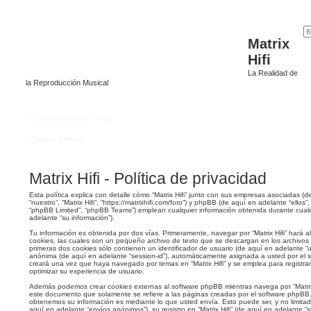
Matrix
Hifi
La Realidad de
la Reproducción Musical
Enlaces rápidos
FAQ
Índice general
Matrix Hifi - Política de privacidad
Esta política explica con detalle cómo “Matrix Hifi” junto con sus empresas asociadas (d
“nuestro”, “Matrix Hifi”, “https://matrixhifi.com/foro”) y phpBB (de aquí en adelante “ello
“phpBB Limited”, “phpBB Teams”) emplean cualquier información obtenida durante cualq
adelante “su información”).
Tu información es obtenida por dos vías. Primeramente, navegar por “Matrix Hifi” hará
cookies, las cuales son un pequeño archivo de texto que se descargan en los archivo
primeras dos cookies sólo contienen un identificador de usuario (de aquí en adelante “us
anónima (de aquí en adelante “session-id”), automáticamente asignada a usted por el 
creará una vez que haya navegado por temas en “Matrix Hifi” y se emplea para registrar
optimizar su experiencia de usuario.
Además podemos crear cookies externas al software phpBB mientras navega por “Matrix 
este documento que solamente se refiere a las páginas creadas por el software phpBB
obtenemos su información es mediante lo que usted envía. Esto puede ser, y no limita
aquí en adelante “envíos anónimos”), su registro en “Matrix Hifi” (de aquí en adelante 