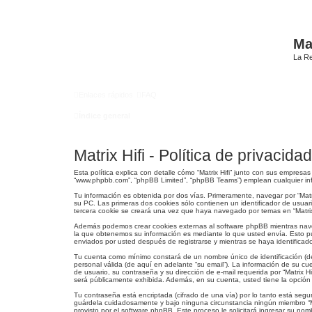
Mat
La Re
Enlaces rápidos
FAQ
Índice general
Matrix Hifi - Política de privacidad
Esta política explica con detalle cómo “Matrix Hifi” junto con sus empresas 
“www.phpbb.com”, “phpBB Limited”, “phpBB Teams”) emplean cualquier info
Tu información es obtenida por dos vías. Primeramente, navegar por “Mat
su PC. Las primeras dos cookies sólo contienen un identificador de usuar
tercera cookie se creará una vez que haya navegado por temas en “Matrix H
Además podemos crear cookies externas al software phpBB mientras naveg
la que obtenemos su información es mediante lo que usted envía. Esto pue
enviados por usted después de registrarse y mientras se haya identificad
Tu cuenta como mínimo constará de un nombre único de identificación (de
personal válida (de aquí en adelante “su email”). La información de su cu
de usuario, su contraseña y su dirección de e-mail requerida por “Matrix Hi
será públicamente exhibida. Además, en su cuenta, usted tiene la opción
Tu contraseña está encriptada (cifrado de una vía) por lo tanto está seg
guárdela cuidadosamente y bajo ninguna circunstancia ningún miembro “Matr
provisto por el software phpBB. Este proceso le solicitará ingresar su n