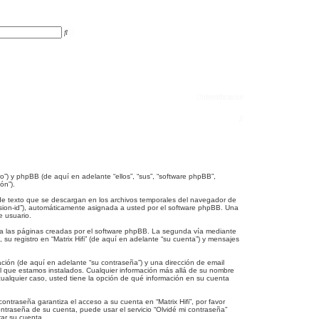
B
B
ú
u
s
s
q
c
u
a
e
r
d
a
a
Identificarse
v
a
n
B
z
a
u
d
a
s
c
oro”) y phpBB (de aquí en adelante “ellos”, “sus”, “software phpBB”,
ón”).
a
 de texto que se descargan en los archivos temporales del navegador de
r
ession-id”), automáticamente asignada a usted por el software phpBB. Una
e usuario.
 a las páginas creadas por el software phpBB. La segunda vía mediante
u registro en “Matrix Hifi” (de aquí en adelante “su cuenta”) y mensajes
ción (de aquí en adelante “su contraseña”) y una dirección de email
n el que estamos instalados. Cualquier información más allá de su nombre
En cualquier caso, usted tiene la opción de qué información en su cuenta
ntraseña garantiza el acceso a su cuenta en “Matrix Hifi”, por favor
ontraseña de su cuenta, puede usar el servicio “Olvidé mi contraseña”
rar su cuenta.