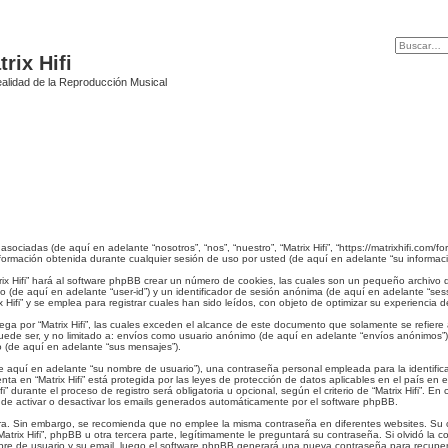
rix Hifi
alidad de la Reproducción Musical
asociadas (de aquí en adelante “nosotros”, “nos”, “nuestro”, “Matrix Hifi”, “https://matrixhifi.com/f
rmación obtenida durante cualquier sesión de uso por usted (de aquí en adelante “su informaci
rix Hifi” hará al software phpBB crear un número de cookies, las cuales son un pequeño archivo
io (de aquí en adelante “user-id”) y un identificador de sesión anónima (de aquí en adelante “s
ifi” y se emplea para registrar cuales han sido leídos, con objeto de optimizar su experiencia d
a por “Matrix Hifi”, las cuales exceden el alcance de este documento que solamente se refiere
de ser, y no limitado a: envíos como usuario anónimo (de aquí en adelante “envíos anónimos”), s
o (de aquí en adelante “sus mensajes”).
 aquí en adelante “su nombre de usuario”), una contraseña personal empleada para la identifica
enta en “Matrix Hifi” está protegida por las leyes de protección de datos aplicables en el país e
fi” durante el proceso de registro será obligatoria u opcional, según el criterio de “Matrix Hifi”. 
 de activar o desactivar los emails generados automáticamente por el software phpBB.
ura. Sin embargo, se recomienda que no emplee la misma contraseña en diferentes websites. Su co
ix Hifi”, phpBB u otra tercera parte, legítimamente le preguntará su contraseña. Si olvidó la c
ombre de usuario y su email, luego el software phpBB generará una nueva contraseña para recupe