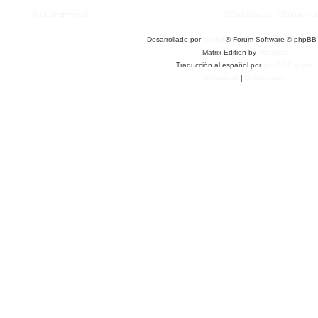
Índice general
Contáctanos
Borrar co
Desarrollado por
phpBB
® Forum Software © phpBB 
Matrix Edition by
Plantillas
Traducción al español por
phpBB España
Privacidad
|
Condiciones