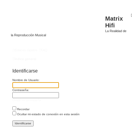
Matrix
Hifi
La Realidad de
la Reproducción Musical
Enlaces rápidos
FAQ
Índice general
Identificarse
Nombre de Usuario:
Contraseña:
Olvidé mi contraseña
Recordar
Ocultar mi estado de conexión en esta sesión