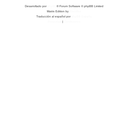
Desarrollado por
phpBB
® Forum Software © phpBB Limited
Matrix Edition by
Plantillas
Traducción al español por
phpBB España
Privacidad
|
Condiciones