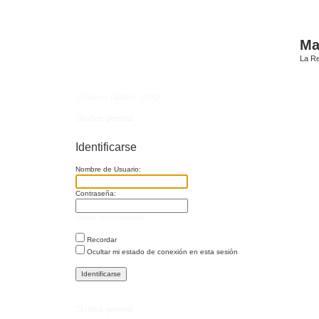
Mat
La Re
Enlaces rápidos
FAQ
Índice general
Identificarse
Nombre de Usuario:
Contraseña:
Olvidé mi contraseña
Recordar
Ocultar mi estado de conexión en esta sesión
Índice general