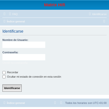
Matrix Hifi
FAQ
Identificarse
B
Índice general
u
Identificarse
s
c
Nombre de Usuario:
a
r
Contraseña:
Olvidé mi contraseña
Recordar
Ocultar mi estado de conexión en esta sesión
Índice general
Todos los horarios son
UTC+01:00