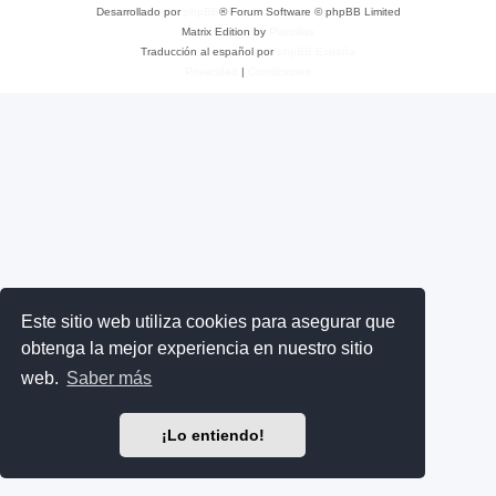
Desarrollado por
phpBB
® Forum Software © phpBB Limited
Matrix Edition by
Plantillas
Traducción al español por
phpBB España
Privacidad
|
Condiciones
Este sitio web utiliza cookies para asegurar que
obtenga la mejor experiencia en nuestro sitio
web.
Saber más
¡Lo entiendo!